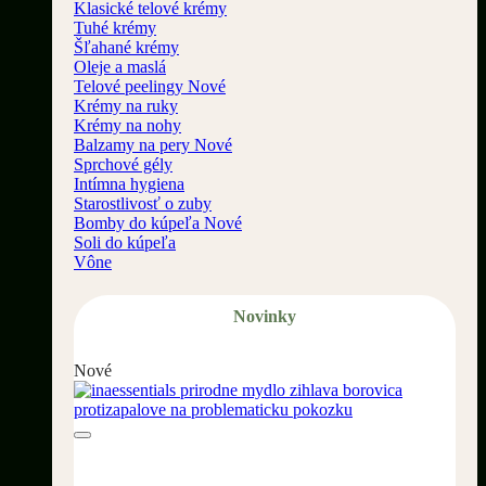
Klasické telové krémy
Tuhé krémy
Šľahané krémy
Oleje a maslá
Telové peelingy
Krémy na ruky
Krémy na nohy
Balzamy na pery
Sprchové gély
Intímna hygiena
Starostlivosť o zuby
Bomby do kúpeľa
Soli do kúpeľa
Vône
Novinky
Nové