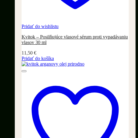
Pridať do wishlistu
Kvitok – Posilňujúce vlasové sérum proti vypadávaniu
vlasov 30 ml
11,50
€
Pridať do košíka