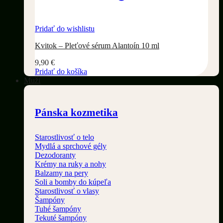
Pridať do wishlistu
Kvitok – Pleťové sérum Alantoín 10 ml
9,90
€
Pridať do košíka
Muži
Pánska kozmetika
Starostlivosť o telo
Mydlá a sprchové gély
Dezodoranty
Krémy na ruky a nohy
Balzamy na pery
Soli a bomby do kúpeľa
Starostlivosť o vlasy
Šampóny
Tuhé šampóny
Tekuté šampóny