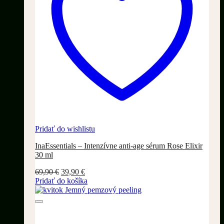
Pridať do wishlistu
InaEssentials – Intenzívne anti-age sérum Rose Elixir
30 ml
Pôvodná
Aktuálna
69,90
€
39,90
€
cena
cena
Pridať do košíka
bola:
je:
69,90 €.
39,90 €.