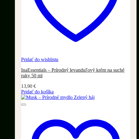
Pridať do wishlistu
InaEssentials – Prírodný levanduľový krém na suché
ruky 50 ml
13,90
€
Pridať do košíka