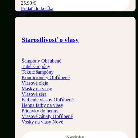
25,90
€
Pridať do košíka
Vlasy
Starostlivosť o vlasy
Šampóny
Tuhé šampóny
Tekuté šampóny
Kondicionéry
Vlasové oleje
Masky na vlasy
Vlasové séra
Farbenie vlasov
Henna farby na vlasy
Prídavky do henny
Vlasové zábaly
Vosky na vlasy
Novinky