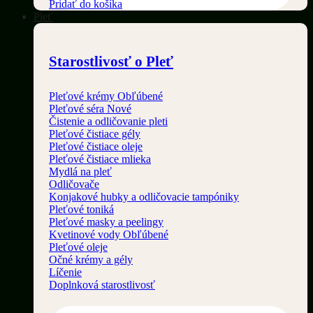
Pridať do košíka
Pleť
Starostlivosť o Pleť
Pleťové krémy
Pleťové séra
Čistenie a odličovanie pleti
Pleťové čistiace gély
Pleťové čistiace oleje
Pleťové čistiace mlieka
Mydlá na pleť
Odličovače
Konjakové hubky a odličovacie tampóniky
Pleťové toniká
Pleťové masky a peelingy
Kvetinové vody
Pleťové oleje
Očné krémy a gély
Líčenie
Doplnková starostlivosť