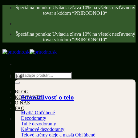
Skip
Špeciálna ponuka: Uvítacia zľava 10% na všetok nezľavnený
to
tovar s kódom “PRIRODNO10“
content
Špeciálna ponuka: Uvítacia zľava 10% na všetok nezľavnený
tovar s kódom “PRIRODNO10“
Hľadať:
Telo
BLOG
Starostlivosť o telo
KONTAKTY
O NÁS
FAQ
Mydlá
Dezodoranty
Tuhé dezodoranty
Krémové dezodoranty
Telové krémy oleje a maslá