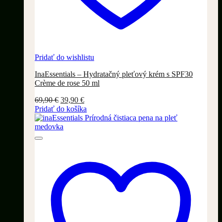
Pridať do wishlistu
InaEssentials – Hydratačný pleťový krém s SPF30
Crème de rose 50 ml
Pôvodná
Aktuálna
69,90
€
39,90
€
cena
cena
Pridať do košíka
bola:
je:
69,90 €.
39,90 €.