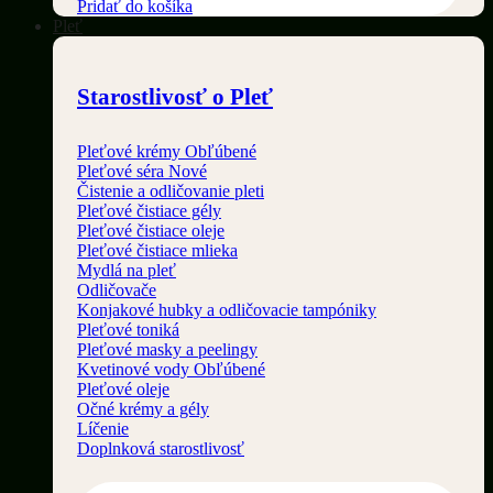
Pridať do košíka
Pleť
Starostlivosť o Pleť
Pleťové krémy
Pleťové séra
Čistenie a odličovanie pleti
Pleťové čistiace gély
Pleťové čistiace oleje
Pleťové čistiace mlieka
Mydlá na pleť
Odličovače
Konjakové hubky a odličovacie tampóniky
Pleťové toniká
Pleťové masky a peelingy
Kvetinové vody
Pleťové oleje
Očné krémy a gély
Líčenie
Doplnková starostlivosť