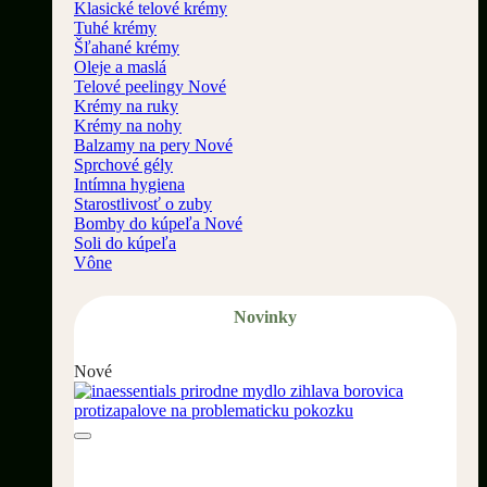
Klasické telové krémy
Tuhé krémy
Šľahané krémy
Oleje a maslá
Telové peelingy
Krémy na ruky
Krémy na nohy
Balzamy na pery
Sprchové gély
Intímna hygiena
Starostlivosť o zuby
Bomby do kúpeľa
Soli do kúpeľa
Vône
Novinky
Nové