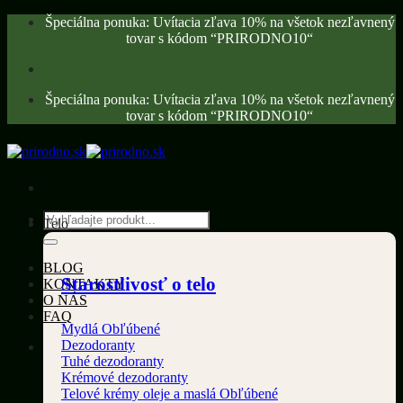
Skip
Špeciálna ponuka: Uvítacia zľava 10% na všetok nezľavnený
to
tovar s kódom “PRIRODNO10“
content
Špeciálna ponuka: Uvítacia zľava 10% na všetok nezľavnený
tovar s kódom “PRIRODNO10“
Hľadať:
Telo
BLOG
Starostlivosť o telo
KONTAKTY
O NÁS
FAQ
Mydlá
Dezodoranty
Tuhé dezodoranty
Krémové dezodoranty
Telové krémy oleje a maslá