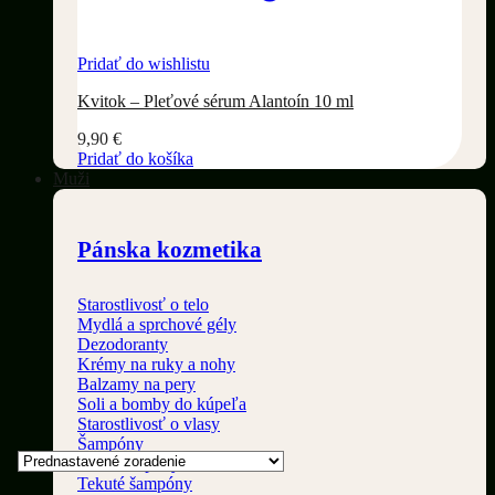
Pridať do wishlistu
Kvitok – Pleťové sérum Alantoín 10 ml
9,90
€
Pridať do košíka
Muži
Pánska kozmetika
Starostlivosť o telo
Mydlá a sprchové gély
Dezodoranty
Krémy na ruky a nohy
Balzamy na pery
Soli a bomby do kúpeľa
Starostlivosť o vlasy
Šampóny
Tuhé šampóny
Tekuté šampóny