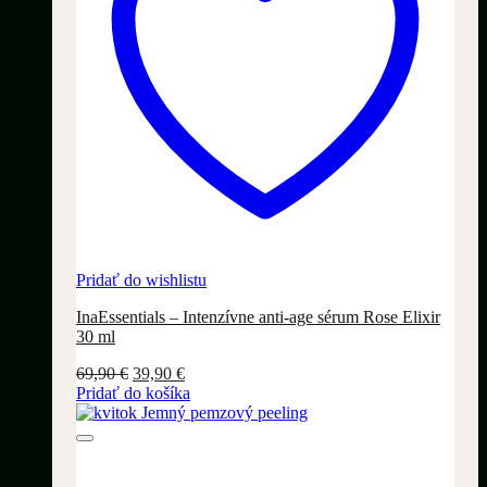
Pridať do wishlistu
InaEssentials – Intenzívne anti-age sérum Rose Elixir
30 ml
Pôvodná
Aktuálna
69,90
€
39,90
€
cena
cena
Pridať do košíka
bola:
je:
69,90 €.
39,90 €.