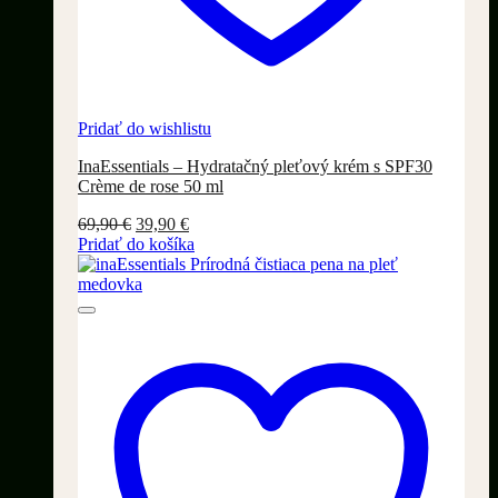
Pridať do wishlistu
InaEssentials – Hydratačný pleťový krém s SPF30
Crème de rose 50 ml
Pôvodná
Aktuálna
69,90
€
39,90
€
cena
cena
Pridať do košíka
bola:
je:
69,90 €.
39,90 €.