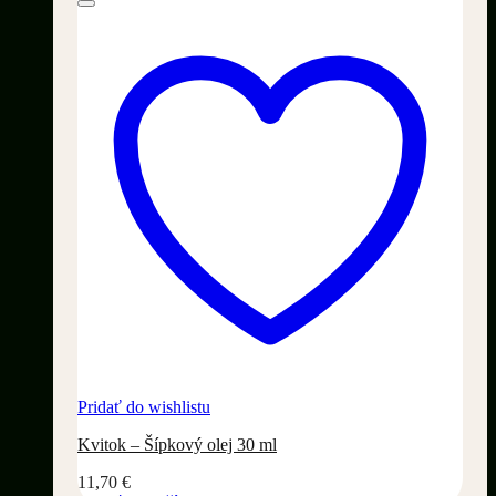
Pridať do wishlistu
Kvitok – Šípkový olej 30 ml
11,70
€