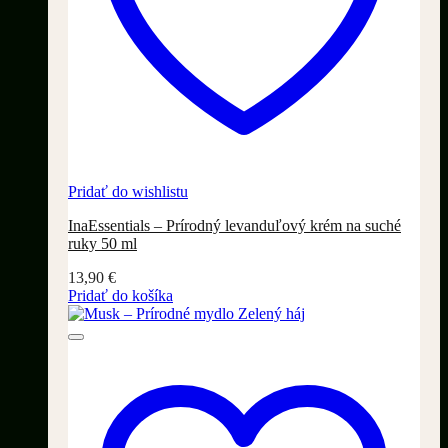
Pridať do wishlistu
InaEssentials – Prírodný levanduľový krém na suché
ruky 50 ml
13,90
€
Pridať do košíka