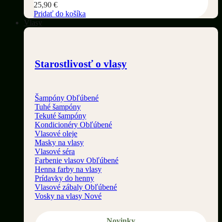
25,90
€
Pridať do košíka
Vlasy
Starostlivosť o vlasy
Šampóny
Tuhé šampóny
Tekuté šampóny
Kondicionéry
Vlasové oleje
Masky na vlasy
Vlasové séra
Farbenie vlasov
Henna farby na vlasy
Prídavky do henny
Vlasové zábaly
Vosky na vlasy
Novinky