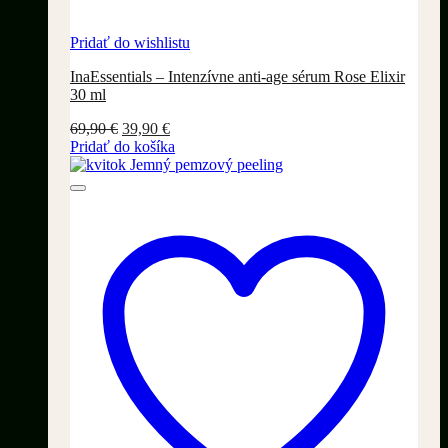
Pridať do wishlistu
InaEssentials – Intenzívne anti-age sérum Rose Elixir
30 ml
Pôvodná
Aktuálna
69,90
€
39,90
€
cena
cena
Pridať do košíka
bola:
je:
69,90 €.
39,90 €.