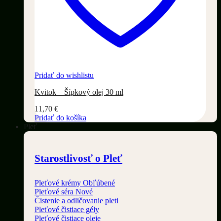
Pridať do wishlistu
Kvitok – Šípkový olej 30 ml
11,70
€
Pridať do košíka
Pleť
Starostlivosť o Pleť
Pleťové krémy
Pleťové séra
Čistenie a odličovanie pleti
Pleťové čistiace gély
Pleťové čistiace oleje