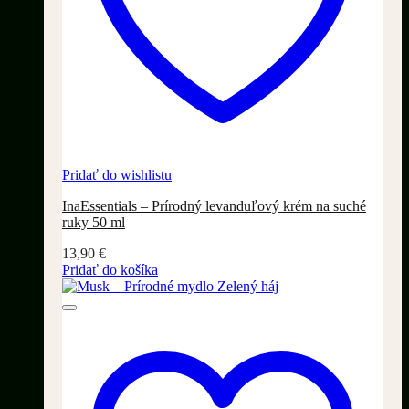
Pridať do wishlistu
InaEssentials – Prírodný levanduľový krém na suché
ruky 50 ml
13,90
€
Pridať do košíka