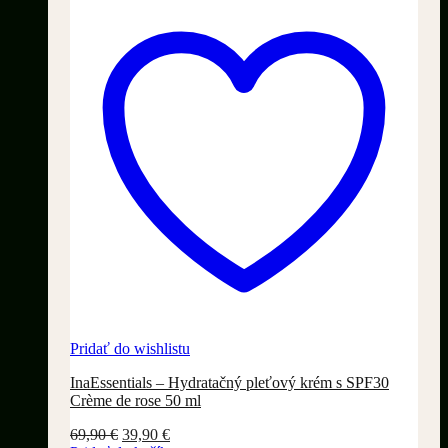
Pridať do wishlistu
InaEssentials – Hydratačný pleťový krém s SPF30
Crème de rose 50 ml
Pôvodná
Aktuálna
69,90
€
39,90
€