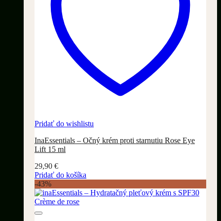
Pridať do wishlistu
InaEssentials – Očný krém proti starnutiu Rose Eye
Lift 15 ml
29,90
€
Pridať do košíka
-43%