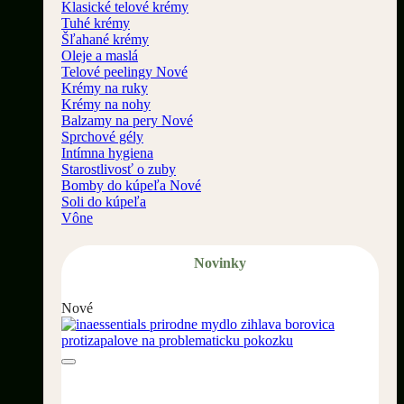
Klasické telové krémy
Tuhé krémy
Šľahané krémy
Oleje a maslá
Telové peelingy
Krémy na ruky
Krémy na nohy
Balzamy na pery
Sprchové gély
Intímna hygiena
Starostlivosť o zuby
Bomby do kúpeľa
Soli do kúpeľa
Vône
Novinky
Nové