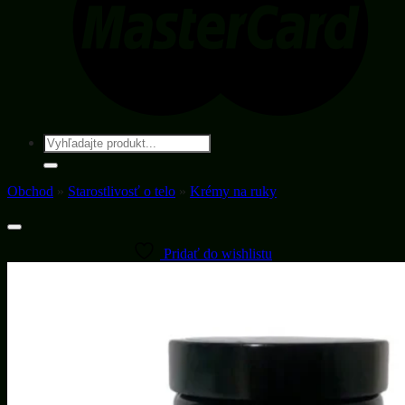
Hľadať:
Obchod
»
Starostlivosť o telo
»
Krémy na ruky
Pridať do wishlistu