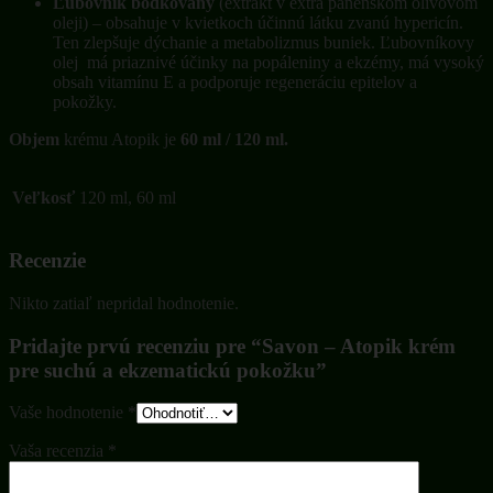
Ľubovník bodkovaný
(extrakt v extra panenskom olivovom
oleji) – obsahuje v kvietkoch účinnú látku zvanú hypericín.
Ten zlepšuje dýchanie a metabolizmus buniek. Ľubovníkovy
olej má priaznivé účinky na popáleniny a ekzémy, má vysoký
obsah vitamínu E a podporuje regeneráciu epitelov a
pokožky.
Objem
krému Atopik je
60 ml / 120 ml.
Veľkosť
120 ml, 60 ml
Recenzie
Nikto zatiaľ nepridal hodnotenie.
Pridajte prvú recenziu pre “Savon – Atopik krém
pre suchú a ekzematickú pokožku”
Vaše hodnotenie
*
Vaša recenzia
*