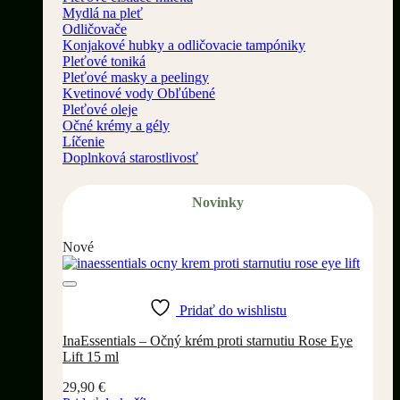
Mydlá na pleť
Odličovače
Konjakové hubky a odličovacie tampóniky
Pleťové toniká
Pleťové masky a peelingy
Kvetinové vody
Pleťové oleje
Očné krémy a gély
Líčenie
Doplnková starostlivosť
Novinky
Nové
Pridať do wishlistu
InaEssentials – Očný krém proti starnutiu Rose Eye
Lift 15 ml
29,90
€