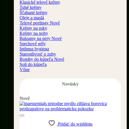
Klasické telové krémy
Tuhé krémy
Šľahané krémy
Oleje a maslá
Telové peelingy
Krémy na ruky
Krémy na nohy
Balzamy na pery
Sprchové gély
Intímna hygiena
Starostlivosť o zuby
Bomby do kúpeľa
Soli do kúpeľa
Vône
Novinky
Nové
Pridať do wishlistu