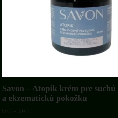
Savon – Atopik krém pre suchú
a ekzematickú pokožku
Price
9,80
€
–
15,00
€
range: