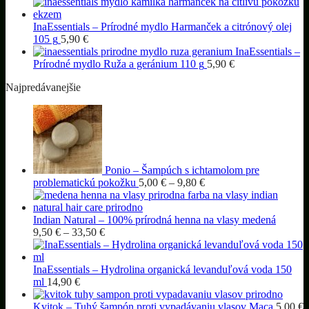
InaEssentials – Prírodné mydlo Harmanček a citrónový olej
105 g
5,90
€
InaEssentials –
Prírodné mydlo Ruža a geránium 110 g
5,90
€
Najpredávanejšie
Ponio – Šampúch s ichtamolom pre
Price
problematickú pokožku
5,00
€
–
9,80
€
range:
5,00 €
through
Indian Natural – 100% prírodná henna na vlasy medená
Price
9,80 €
9,50
€
–
33,50
€
range:
9,50 €
through
InaEssentials – Hydrolina organická levanduľová voda 150
33,50 €
ml
14,90
€
Kvitok – Tuhý šampón proti vypadávaniu vlasov Maca
5,00
€