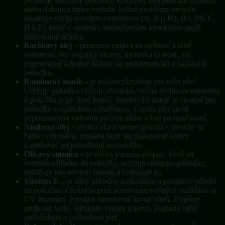
posilňuje odolnosť pokožky. Konopný olej pomáha zmierniť
alebo dokonca úplne vyliečiť kožné problémy pretože
obsahuje veľké množstvo vitamínov (A, B1, B2, B3, B6, C,
D a E), ktoré v spojení s nenasýtenými kyselinami majú
blahodarné účinky.
Borákový olej –
priaznivo vplýva na niektoré kožné
ochorenia ako atopický ekzém, lupienku či akné, má
regeneračné a hojivé účinky na problematickú a zápalovú
pokožku.
Bambucké maslo –
je malým zázrakom pre našu pleť.
Udržuje pokožku vláčnu, elastickú, veľmi rýchlo sa vstrebáva
a pokožka je po ňom jemná. Bambucké maslo je vhodné pre
pokožku s lupienkou a ekzémom. Chráni pleť pred
nepriaznivými vplyvmi počasia alebo v lete po opaľovaní.
Nimbový olej –
rýchlo uľaví suchej pokožke, pretože sa
ľahko vstrebáva, pomáha hojiť jej poškodené vrstvy
a udržovať jej prirodzenú rovnováhu.
Olivový squalén –
je veľmi jemným olejom, ktorý sa
vstrebáva hlboko do pokožky, udržuje elasticitu pokožky,
zosilňuje rast nových buniek a hydratuje ju.
Vitamín E –
je silný prírodný antioxidant a priaznivo pôsobí
na pokožku. Chráni ju pred pôsobením voľných radikálov aj
UV žiarením. Pomáha stimulovať krvný obeh. Zlepšuje
pružnosť kože, eliminuje vrásky a jazvy. Pomáha liečiť
podráždenú a poškodenú pleť.