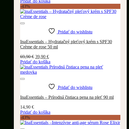
Pridať do košíka
-43%
Pridať do wishlistu
InaEssentials – Hydratačný pleťový krém s SPF30
Crème de rose 50 ml
Pôvodná
Aktuálna
69,90
€
39,90
€
cena
cena
Pridať do košíka
bola:
je:
69,90 €.
39,90 €.
Pridať do wishlistu
InaEssentials – Prírodná čistiaca pena na pleť 90 ml
14,90
€
Pridať do košíka
-43%