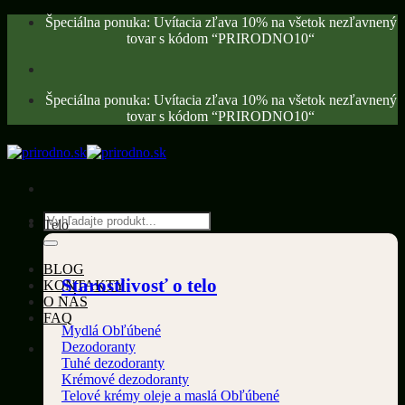
Skip
Špeciálna ponuka: Uvítacia zľava 10% na všetok nezľavnený
to
tovar s kódom “PRIRODNO10“
content
Špeciálna ponuka: Uvítacia zľava 10% na všetok nezľavnený
tovar s kódom “PRIRODNO10“
Hľadať:
Telo
BLOG
Starostlivosť o telo
KONTAKTY
O NÁS
FAQ
Mydlá
Dezodoranty
Tuhé dezodoranty
Krémové dezodoranty
Telové krémy oleje a maslá