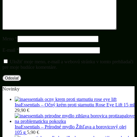
Meno
*
E-mail
*
Uložiť moje meno, e-mail a webovú stránku v tomto prehliadači
pre moje budúce komentáre.
Novinky
InaEssentials – Očný krém proti starnutiu Rose Eye Lift 15 ml
29,90
€
InaEssentials – Prírodné mydlo Žihľava a borovicový olej
105 g
5,90
€