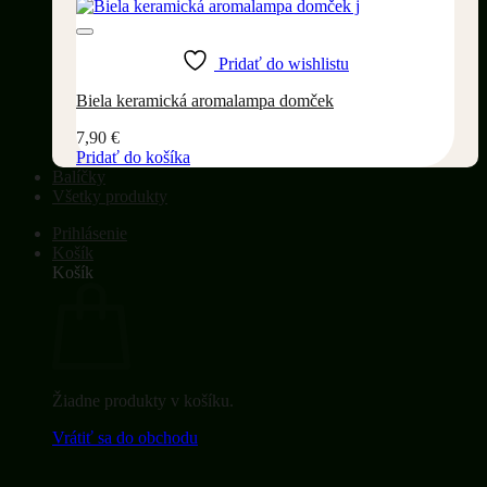
Pridať do wishlistu
Biela keramická aromalampa domček
7,90
€
Pridať do košíka
Balíčky
Všetky produkty
Prihlásenie
Košík
Košík
Žiadne produkty v košíku.
Vrátiť sa do obchodu