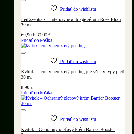
Pridať do wishlistu
InaEssentials – Intenzívne anti-age sérum Rose Elixir
30 ml
Pôvodná
Aktuálna
69,90
€
39,90
€
cena
cena
Pridať do košíka
bola:
je:
69,90 €.
39,90 €.
Pridať do wishlistu
Kvitok – Jemný pemzový peeling pre všetky typy pleti
30 ml
8,90
€
Pridať do košíka
Pridať do wishlistu
Kvitok – Ochranný pleťový krém Barrier Booster