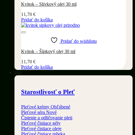
Kvitok – Slivkový olej 30 ml
11,70
€
Pridať do košíka
Pridať do wishlistu
Kvitok – Šípkový olej 30 ml
11,70
€
Pridať do košíka
Pleť
Starostlivosť o Pleť
Pleťové krémy
Pleťové séra
Čistenie a odličovanie pleti
Pleťové čistiace gély
Pleťové čistiace oleje
Pleťové čistiace mlieka