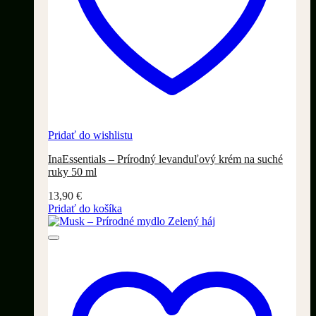
Pridať do wishlistu
InaEssentials – Prírodný levanduľový krém na suché
ruky 50 ml
13,90
€
Pridať do košíka