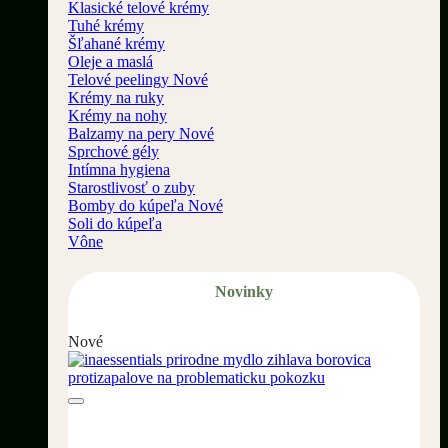
Klasické telové krémy
Tuhé krémy
Šľahané krémy
Oleje a maslá
Telové peelingy
Krémy na ruky
Krémy na nohy
Balzamy na pery
Sprchové gély
Intímna hygiena
Starostlivosť o zuby
Bomby do kúpeľa
Soli do kúpeľa
Vône
Novinky
Nové