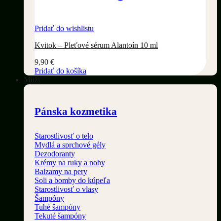
Pridať do wishlistu
Kvitok – Pleťové sérum Alantoín 10 ml
9,90
€
Pridať do košíka
Muži
Pánska kozmetika
Starostlivosť o telo
Mydlá a sprchové gély
Dezodoranty
Krémy na ruky a nohy
Balzamy na pery
Soli a bomby do kúpeľa
Starostlivosť o vlasy
Šampóny
Tuhé šampóny
Tekuté šampóny