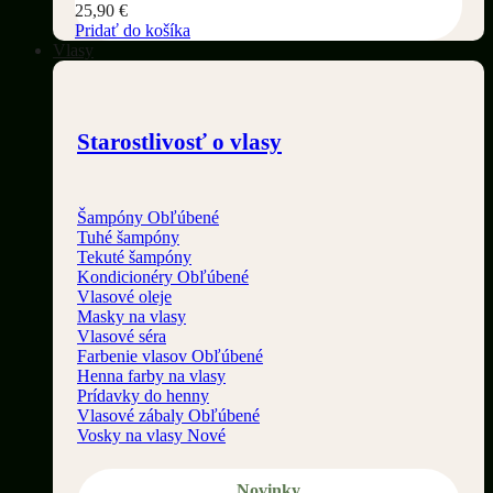
25,90
€
Pridať do košíka
Vlasy
Starostlivosť o vlasy
Šampóny
Tuhé šampóny
Tekuté šampóny
Kondicionéry
Vlasové oleje
Masky na vlasy
Vlasové séra
Farbenie vlasov
Henna farby na vlasy
Prídavky do henny
Vlasové zábaly
Vosky na vlasy
Novinky