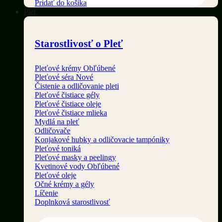
Pridať do košíka
Pleť
Starostlivosť o Pleť
Pleťové krémy
Pleťové séra
Čistenie a odličovanie pleti
Pleťové čistiace gély
Pleťové čistiace oleje
Pleťové čistiace mlieka
Mydlá na pleť
Odličovače
Konjakové hubky a odličovacie tampóniky
Pleťové toniká
Pleťové masky a peelingy
Kvetinové vody
Pleťové oleje
Očné krémy a gély
Líčenie
Doplnková starostlivosť