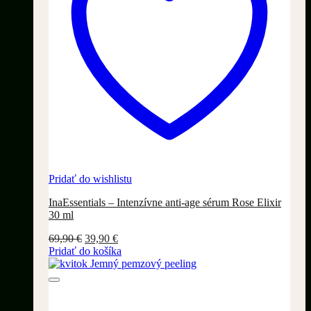
Pridať do wishlistu
InaEssentials – Intenzívne anti-age sérum Rose Elixir
30 ml
Pôvodná
Aktuálna
69,90
€
39,90
€
cena
cena
Pridať do košíka
bola:
je:
69,90 €.
39,90 €.