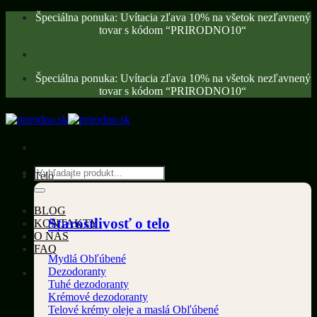
Skip
Špeciálna ponuka: Uvítacia zľava 10% na všetok nezľavnený
to
tovar s kódom “PRIRODNO10“
content
Špeciálna ponuka: Uvítacia zľava 10% na všetok nezľavnený
tovar s kódom “PRIRODNO10“
Hľadať:
Telo
BLOG
Starostlivosť o telo
KONTAKTY
O NÁS
FAQ
Mydlá
Dezodoranty
Tuhé dezodoranty
Krémové dezodoranty
Telové krémy oleje a maslá