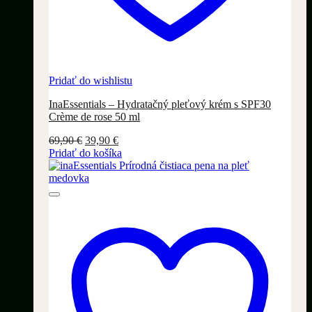
Pridať do wishlistu
InaEssentials – Hydratačný pleťový krém s SPF30
Crème de rose 50 ml
Pôvodná
Aktuálna
69,90
€
39,90
€
cena
cena
Pridať do košíka
bola:
je:
69,90 €.
39,90 €.