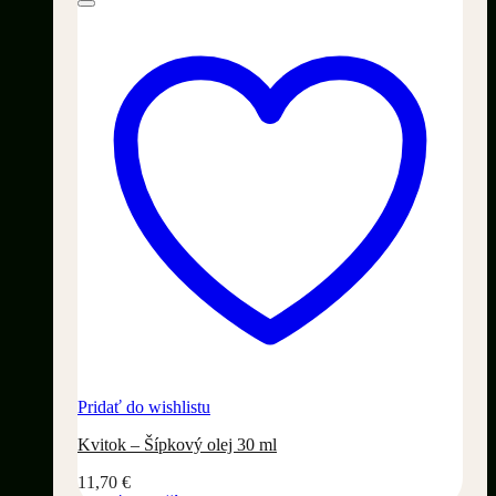
Pridať do wishlistu
Kvitok – Šípkový olej 30 ml
11,70
€