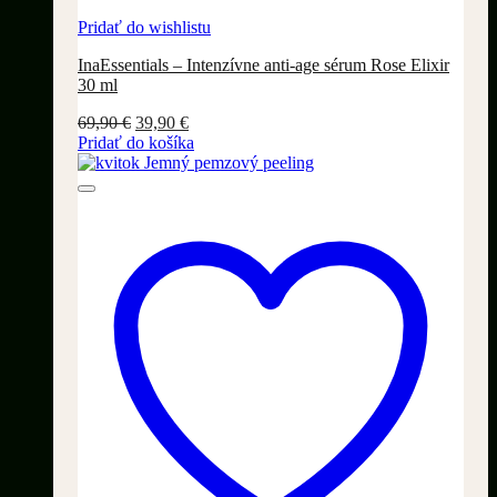
Pridať do wishlistu
InaEssentials – Intenzívne anti-age sérum Rose Elixir
30 ml
Pôvodná
Aktuálna
69,90
€
39,90
€
cena
cena
Pridať do košíka
bola:
je:
69,90 €.
39,90 €.