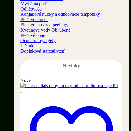
Mydlá na pleť
Odličovače
Konjakové hubky a odličovacie tampóniky
Pleťové toniká
Pleťové masky a peelingy
Kvetinové vody
Pleťové oleje
Očné krémy a gély
Líčenie
Doplnková starostlivosť
Novinky
Nové