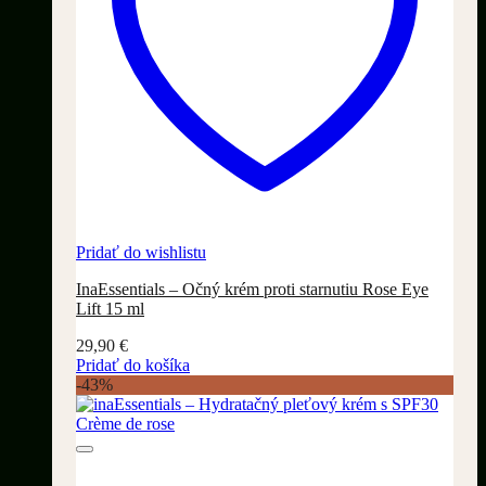
Pridať do wishlistu
InaEssentials – Očný krém proti starnutiu Rose Eye
Lift 15 ml
29,90
€
Pridať do košíka
-43%