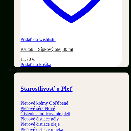
Pridať do wishlistu
Kvitok – Šípkový olej 30 ml
11,70
€
Pridať do košíka
Pleť
Starostlivosť o Pleť
Pleťové krémy
Pleťové séra
Čistenie a odličovanie pleti
Pleťové čistiace gély
Pleťové čistiace oleje
Pleťové čistiace mlieka