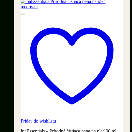
bola:
je:
69,90 €.
39,90 €.
Pridať do wishlistu
InaEssentials – Prírodná čistiaca pena na pleť 90 ml