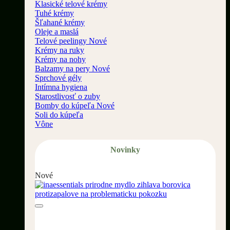
Klasické telové krémy
Tuhé krémy
Šľahané krémy
Oleje a maslá
Telové peelingy
Krémy na ruky
Krémy na nohy
Balzamy na pery
Sprchové gély
Intímna hygiena
Starostlivosť o zuby
Bomby do kúpeľa
Soli do kúpeľa
Vône
Novinky
Nové