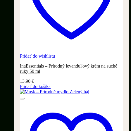
Pridať do wishlistu
InaEssentials – Prírodný levanduľový krém na suché
ruky 50 ml
13,90
€
Pridať do košíka