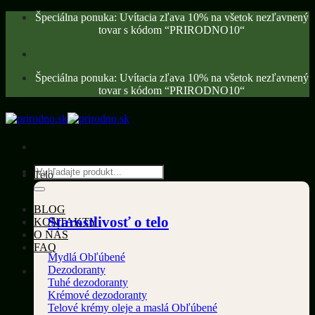
Skip
Špeciálna ponuka: Uvítacia zľava 10% na všetok nezľavnený
to
tovar s kódom “PRIRODNO10“
content
Špeciálna ponuka: Uvítacia zľava 10% na všetok nezľavnený
tovar s kódom “PRIRODNO10“
Hľadať:
Telo
BLOG
Starostlivosť o telo
KONTAKTY
O NÁS
FAQ
Mydlá
Dezodoranty
Tuhé dezodoranty
Krémové dezodoranty
Telové krémy oleje a maslá