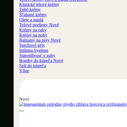
Klasické telové krémy
Tuhé krémy
Šľahané krémy
Oleje a maslá
Telové peelingy
Krémy na ruky
Krémy na nohy
Balzamy na pery
Sprchové gély
Intímna hygiena
Starostlivosť o zuby
Bomby do kúpeľa
Soli do kúpeľa
Vône
Nové