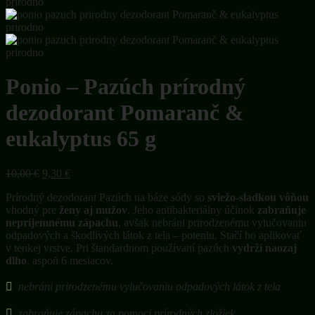
Ponio – Pazúch prírodný
dezodorant Pomaranč &
eukalyptus 65 g
Pôvodná
Aktuálna
10,00
€
9,30
€
cena
cena
Prírodný dezodorant Pazúch na báze sódy so
sviežo-sladkou vôňou
bola:
je:
vhodný pre
ženy aj mužov
. Jeho antibakteriálny účinok
zabraňuje
10,00 €.
9,30 €.
nepríjemnému zápachu
, avšak nebráni prirodzenému vylučovaniu
odpadových a škodlivých látok z tela – poteniu. Stačí ho aplikovať
v tenkej vrstve. Pri štandardnom používaní pazúch
vydrží naozaj
dlho
, aspoň 6 mesiacov.
nebráni prirodzenému vylučovaniu odpadových látok z tela
zabraňuje zápachu za pomoci prírodných zložiek