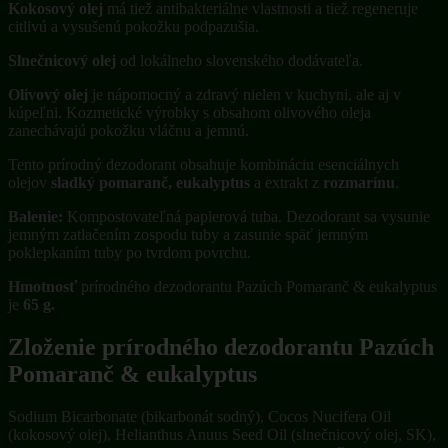
Kokosový olej
má tiež antibakteriálne vlastnosti a tiež regeneruje
citlivú a vysušenú pokožku podpazušia.
Slnečnicový olej
od lokálneho slovenského dodávateľa.
Olivový olej
je nápomocný a zdravý nielen v kuchyni, ale aj v
kúpeľni. Kozmetické výrobky s obsahom olivového oleja
zanechávajú pokožku vláčnu a jemnú.
Tento prírodný dezodorant obsahuje kombináciu esenciálnych
olejov
sladký pomaranč, eukalyptus
a extrakt z
rozmarínu
.
Balenie:
Kompostovateľná papierová tuba. Dezodorant sa vysunie
jemným zatlačením zospodu tuby a zasunie späť jemným
poklepkaním tuby po tvrdom povrchu.
Hmotnosť
prírodného dezodorantu Pazúch Pomaranč & eukalyptus
je
65 g.
Zloženie prírodného dezodorantu Pazúch
Pomaranč & eukalyptus
Sodium Bicarbonate (bikarbonát sodný), Cocos Nucifera Oil
(kokosový olej), Helianthus Anuus Seed Oil (slnečnicový olej, SK),