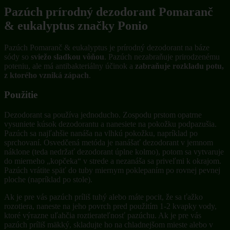
Pazúch prírodný dezodorant Pomaranč
& eukalyptus značky Ponio
Pazúch Pomaranč & eukalyptus je prírodný dezodorant na báze
sódy so
sviežo sladkou vôňou
. Pazúch nezabraňuje prirodzenému
poteniu, ale má antibakteriálny účinok a
zabraňuje rozkladu potu,
z ktorého vzniká zápach
.
Použitie
Dezodorant sa používa jednoducho. Zospodu prstom opatrne
vysuniete kúsok dezodorantu a nanesiete na pokožku podpazušia.
Pazúch sa najľahšie nanáša na vlhkú pokožku, napríklad po
sprchovaní. Osvedčená metóda je nanášať dezodorant v jemnom
náklone (teda nedržať dezodorant úplne kolmo), potom sa vytvaruje
do mierneho „kopčeka“ v strede a nezanáša sa priveľmi k okrajom.
Pazúch vrátite späť do tuby miernym poklepaním po rovnej pevnej
ploche (napríklad po stole).
Ak je pre vás pazúch príliš tuhý alebo máte pocit, že sa ťažko
rozotiera, naneste na jeho povrch pred použitím 1-2 kvapky vody,
ktoré výrazne uľahčia roztierateľnosť pazúchu. Ak je pre vás
pazúch príliš mäkký, skladujte ho na chladnejšom mieste alebo v