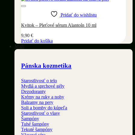
Pridať do wishlistu
Kvitok – Pleťové sérum Alantoín 10 ml
9,90
€
Pridať do košíka
Muži
Pánska kozmetika
Starostlivosť o telo
Mydlá a sprchové gély
Dezodoranty
Krémy na ruky a nohy
Balzamy na pery
Soli a bomby do kúpeľa
Starostlivosť o vlasy
Šampóny
Tuhé šampóny
Tekuté šampóny
Vlasové séra