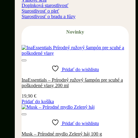
Doplnková starostlivosť
Starostlivosť o pleť
Starostlivosť o bradu a fúzy
Novinky
Pridať do wishlistu
InaEssentials – Prírodný ružový šampón pre scuhé a
poškodené vlasy 200 ml
19,90
€
Pridať do košíka
Pridať do wishlistu
Musk – Prírodné mydlo Zelený háj 100 g