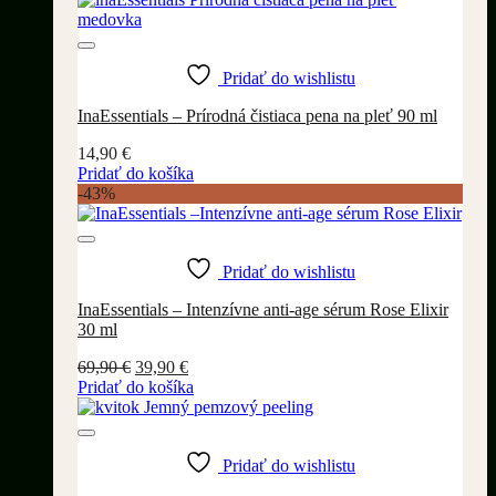
69,90 €.
39,90 €.
Pridať do wishlistu
InaEssentials – Prírodná čistiaca pena na pleť 90 ml
14,90
€
Pridať do košíka
-43%
Pridať do wishlistu
InaEssentials – Intenzívne anti-age sérum Rose Elixir
30 ml
Pôvodná
Aktuálna
69,90
€
39,90
€
cena
cena
Pridať do košíka
bola:
je:
69,90 €.
39,90 €.
Pridať do wishlistu