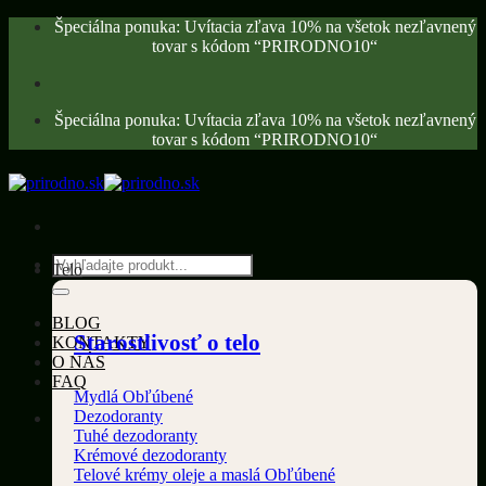
Skip
Špeciálna ponuka: Uvítacia zľava 10% na všetok nezľavnený
to
tovar s kódom “PRIRODNO10“
content
Špeciálna ponuka: Uvítacia zľava 10% na všetok nezľavnený
tovar s kódom “PRIRODNO10“
Hľadať:
Telo
BLOG
Starostlivosť o telo
KONTAKTY
O NÁS
FAQ
Mydlá
Dezodoranty
Tuhé dezodoranty
Krémové dezodoranty
Telové krémy oleje a maslá