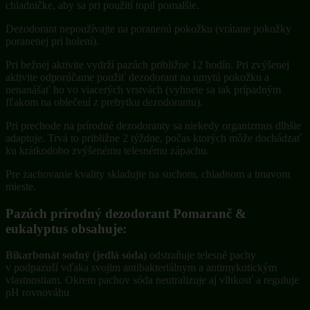
chladničke, aby sa pri použití topil pomalšie.
Dezodorant nepoužívajte na poranenú pokožku (vrátane pokožky
poranenej pri holení).
Pri bežnej aktivite vydrží pazúch približne 12 hodín. Pri zvýšenej
aktivite odporúčame použiť dezodorant na umytú pokožku a
nenanášať ho vo viacerých vrstvách (vyhnete sa tak prípadným
fľakom na oblečení z prebytku dezodorantu).
Pri prechode na prírodné dezodoranty sa niekedy organizmus dlhšie
adaptuje. Trvá to približne 2 týždne, počas ktorých môže dochádzať
ku krátkodobo zvýšenému telesnému zápachu.
Pre zachovanie kvality skladujte na suchom, chladnom a tmavom
mieste.
Pazúch prírodný dezodorant Pomaranč &
eukalyptus obsahuje:
Bikarbonát sodný (jedlá sóda)
odstraňuje telesné pachy
v podpazuší vďaka svojim antibakteriálnym a antimykotickým
vlastnostiam. Okrem pachov sóda neutralizuje aj vlhkosť a reguluje
pH rovnováhu