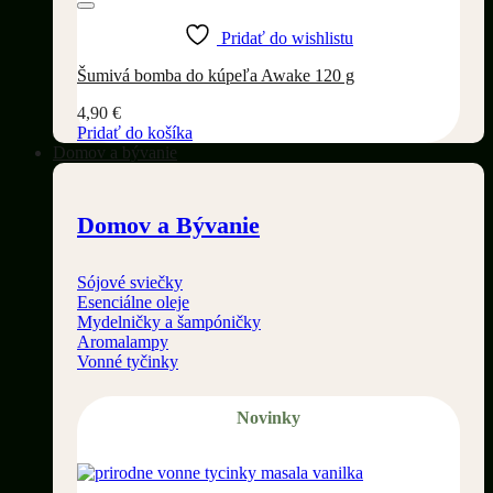
Pridať do wishlistu
Šumivá bomba do kúpeľa Awake 120 g
4,90
€
Pridať do košíka
Domov a bývanie
Domov a Bývanie
Sójové sviečky
Esenciálne oleje
Mydelničky a šampóničky
Aromalampy
Vonné tyčinky
Novinky