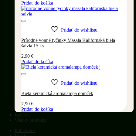
Pridať do košíka
Pridať do wishlistu
Prírodné vonné tyčinky Masala Kalifornská biela
šalvia 15 ks
2,90
€
Pridať do košíka
Pridať do wishlistu
Biela keramická aromalampa domček
7,90
€
Pridať do košíka
Balíčky
Všetky produkty
Prihlásenie
Košík