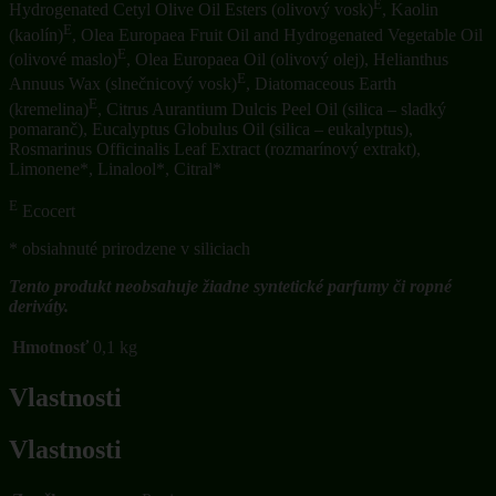
E
Hydrogenated Cetyl Olive Oil Esters (olivový vosk)
, Kaolin
E
(kaolín)
, Olea Europaea Fruit Oil and Hydrogenated Vegetable Oil
E
(olivové maslo)
, Olea Europaea Oil (olivový olej), Helianthus
E
Annuus Wax (slnečnicový vosk)
, Diatomaceous Earth
E
(kremelina)
, Citrus Aurantium Dulcis Peel Oil (silica – sladký
pomaranč), Eucalyptus Globulus Oil (silica – eukalyptus),
Rosmarinus Officinalis Leaf Extract (rozmarínový extrakt),
Limonene*, Linalool*, Citral*
E
Ecocert
* obsiahnuté prirodzene v siliciach
Tento produkt neobsahuje žiadne syntetické parfumy či ropné
deriváty.
Hmotnosť
0,1 kg
Vlastnosti
Vlastnosti