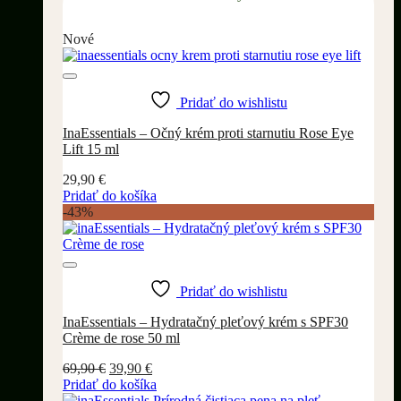
Nové
Pridať do wishlistu
InaEssentials – Očný krém proti starnutiu Rose Eye
Lift 15 ml
29,90
€
Pridať do košíka
-43%
Pridať do wishlistu
InaEssentials – Hydratačný pleťový krém s SPF30
Crème de rose 50 ml
Pôvodná
Aktuálna
69,90
€
39,90
€
cena
cena
Pridať do košíka
bola:
je: