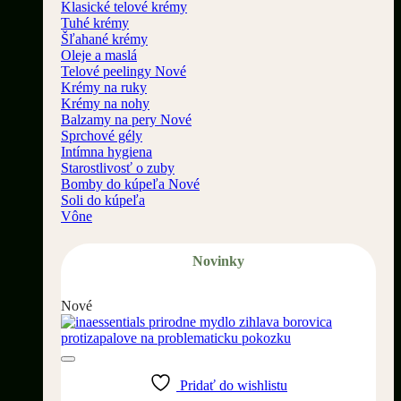
Klasické telové krémy
Tuhé krémy
Šľahané krémy
Oleje a maslá
Telové peelingy
Krémy na ruky
Krémy na nohy
Balzamy na pery
Sprchové gély
Intímna hygiena
Starostlivosť o zuby
Bomby do kúpeľa
Soli do kúpeľa
Vône
Novinky
Nové
Pridať do wishlistu