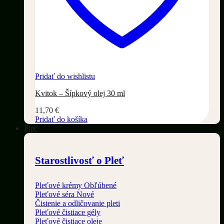
Pridať do wishlistu
Kvitok – Šípkový olej 30 ml
11,70
€
Pridať do košíka
Pleť
Starostlivosť o Pleť
Pleťové krémy
Pleťové séra
Čistenie a odličovanie pleti
Pleťové čistiace gély
Pleťové čistiace oleje