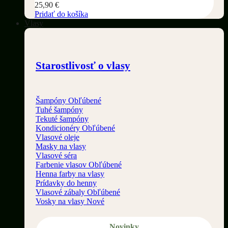
25,90
€
Pridať do košíka
Vlasy
Starostlivosť o vlasy
Šampóny
Tuhé šampóny
Tekuté šampóny
Kondicionéry
Vlasové oleje
Masky na vlasy
Vlasové séra
Farbenie vlasov
Henna farby na vlasy
Prídavky do henny
Vlasové zábaly
Vosky na vlasy
Novinky