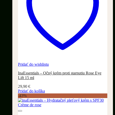
Pridať do wishlistu
InaEssentials – Očný krém proti starnutiu Rose Eye
Lift 15 ml
29,90
€
Pridať do košíka
-43%