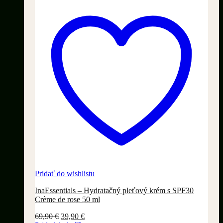
Pridať do wishlistu
InaEssentials – Hydratačný pleťový krém s SPF30
Crème de rose 50 ml
Pôvodná
Aktuálna
69,90
€
39,90
€