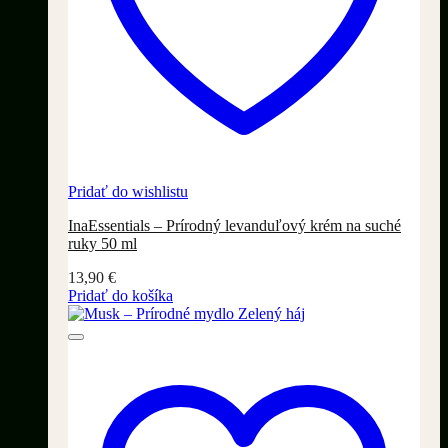
Pridať do wishlistu
InaEssentials – Prírodný levanduľový krém na suché
ruky 50 ml
13,90
€
Pridať do košíka