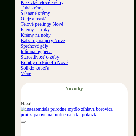
Klasické telové krémy
Tuhé krémy
Šľahané krémy
Oleje a maslá
Telové peelingy
Krémy na ruky
Krémy na nohy
Balzamy na pery
Sprchové gély
Intímna hygiena
Starostlivosť o zuby
Bomby do kúpeľa
Soli do kúpeľa
Vône
Novinky
Nové