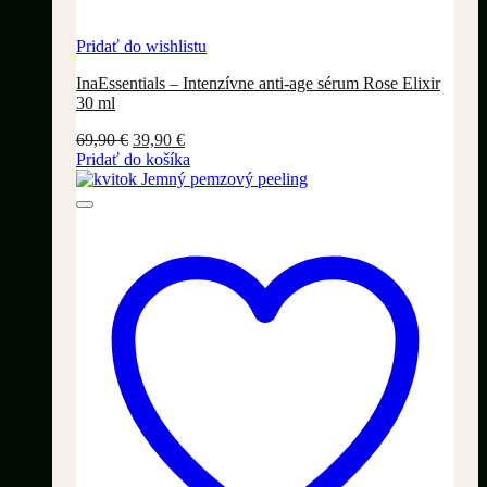
Pridať do wishlistu
InaEssentials – Intenzívne anti-age sérum Rose Elixir
30 ml
Pôvodná
Aktuálna
69,90
€
39,90
€
cena
cena
Pridať do košíka
bola:
je:
69,90 €.
39,90 €.