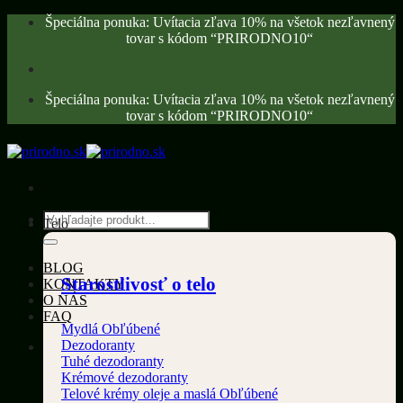
Skip
Špeciálna ponuka: Uvítacia zľava 10% na všetok nezľavnený
to
tovar s kódom “PRIRODNO10“
content
Špeciálna ponuka: Uvítacia zľava 10% na všetok nezľavnený
tovar s kódom “PRIRODNO10“
Hľadať:
Telo
BLOG
Starostlivosť o telo
KONTAKTY
O NÁS
FAQ
Mydlá
Dezodoranty
Tuhé dezodoranty
Krémové dezodoranty
Telové krémy oleje a maslá