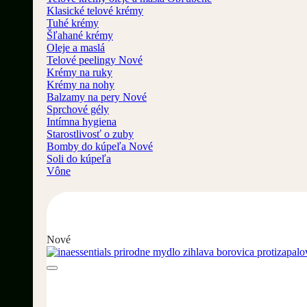
Klasické telové krémy
Tuhé krémy
Šľahané krémy
Oleje a maslá
Telové peelingy
Krémy na ruky
Krémy na nohy
Balzamy na pery
Sprchové gély
Intímna hygiena
Starostlivosť o zuby
Bomby do kúpeľa
Soli do kúpeľa
Vône
Nové