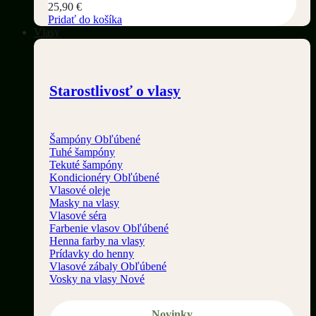
25,90
€
Pridať do košíka
Vlasy
Starostlivosť o vlasy
Šampóny
Tuhé šampóny
Tekuté šampóny
Kondicionéry
Vlasové oleje
Masky na vlasy
Vlasové séra
Farbenie vlasov
Henna farby na vlasy
Prídavky do henny
Vlasové zábaly
Vosky na vlasy
Novinky