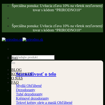
Skip
Špeciálna ponuka: Uvítacia zľava 10% na všetok nezľavnený
to
tovar s kódom “PRIRODNO10“
content
Špeciálna ponuka: Uvítacia zľava 10% na všetok nezľavnený
tovar s kódom “PRIRODNO10“
Hľadať:
Telo
BLOG
Starostlivosť o telo
KONTAKTY
O NÁS
FAQ
Mydlá
Dezodoranty
Tuhé dezodoranty
Krémové dezodoranty
Telové krémy oleje a maslá