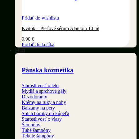
Pridať do wishlistu
Kvitok – Pleťové sérum Alantoín 10 ml
9,90
€
Pridať do košíka
Muži
Pánska kozmetika
Starostlivosť o telo
Mydlá a sprchové gély
Dezodoranty
Krémy na ruky a nohy
Balzamy na pery
Soli a bomby do kúpeľa
Starostlivosť o vlasy
Šampóny
Tuhé šampóny
Tekuté šampóny