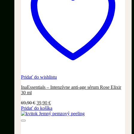
Pridať do wishlistu
InaEssentials – Intenzívne anti-age sérum Rose Elixir
30 ml
Pôvodná
Aktuálna
69,90
€
39,90
€
cena
cena
Pridať do košíka
bola:
je:
69,90 €.
39,90 €.