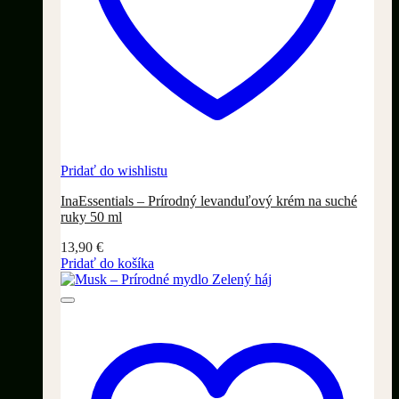
Pridať do wishlistu
InaEssentials – Prírodný levanduľový krém na suché
ruky 50 ml
13,90
€
Pridať do košíka