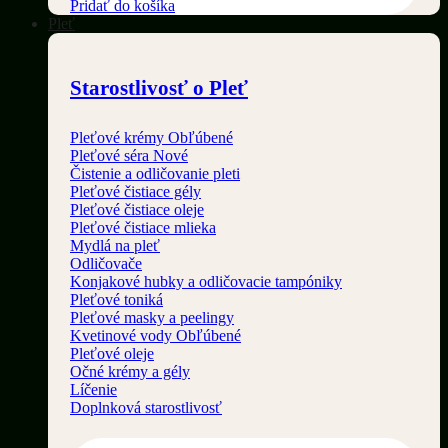
Pridať do košíka
Pleť
Starostlivosť o Pleť
Pleťové krémy
Pleťové séra
Čistenie a odličovanie pleti
Pleťové čistiace gély
Pleťové čistiace oleje
Pleťové čistiace mlieka
Mydlá na pleť
Odličovače
Konjakové hubky a odličovacie tampóniky
Pleťové toniká
Pleťové masky a peelingy
Kvetinové vody
Pleťové oleje
Očné krémy a gély
Líčenie
Doplnková starostlivosť