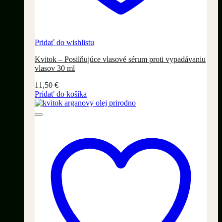
Pridať do wishlistu
Kvitok – Posilňujúce vlasové sérum proti vypadávaniu
vlasov 30 ml
11,50
€
Pridať do košíka