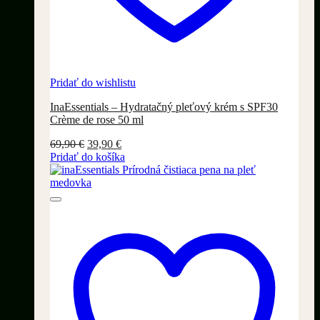
Pridať do wishlistu
InaEssentials – Hydratačný pleťový krém s SPF30
Crème de rose 50 ml
Pôvodná
Aktuálna
69,90
€
39,90
€
cena
cena
Pridať do košíka
bola:
je:
69,90 €.
39,90 €.