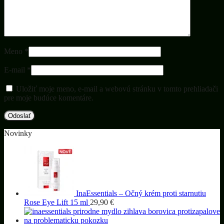
Meno
*
E-mail
*
Uložiť moje meno, e-mail a webovú stránku v tomto prehliadači
pre moje budúce komentáre.
Novinky
InaEssentials – Očný krém proti starnutiu
Rose Eye Lift 15 ml
29,90
€