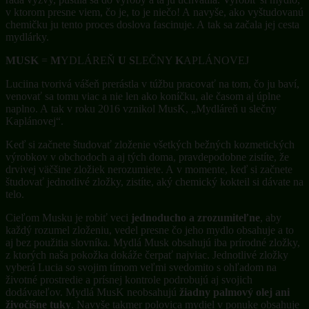
v ktorom presne viem, čo je, to je niečo! A navyše, ako vyštudovanú
chemičku ju tento proces doslova fascinuje. A tak sa začala jej cesta
mydlárky.
MUSK
=
M
YDLÁREŇ
U
S
LEČNY
K
APLÁNOVEJ
Luciina tvorivá vášeň prerástla v túžbu pracovať na tom, čo ju baví,
venovať sa tomu viac a nie len ako koníčku, ale časom aj úplne
naplno. A tak v roku 2016 vznikol MusK, „Mydláreň u slečny
Kaplánovej“.
Keď si začnete študovať zloženie všetkých bežných kozmetických
výrobkov v obchodoch a aj tých doma, pravdepodobne zistíte, že
drvivej väčšine zložiek nerozumiete. A v momente, keď si začnete
študovať jednotlivé zložky, zistíte, aký chemický kokteil si dávate na
telo.
Cieľom Musku je robiť veci
jednoducho a zrozumiteľne
, aby
každý rozumel zloženiu, vedel presne čo jeho mydlo obsahuje a to
aj bez použitia slovníka. Mydlá Musk obsahujú iba prírodné zložky,
z ktorých naša pokožka dokáže čerpať najviac. Jednotlivé zložky
vyberá Lucia so svojim tímom veľmi svedomito s ohľadom na
životné prostredie a prísnej kontrole podrobujú aj svojich
dodávateľov. Mydlá MusK neobsahujú
žiadny palmový olej ani
živočíšne tuky
. Navyše takmer polovica mydiel v ponuke obsahuje