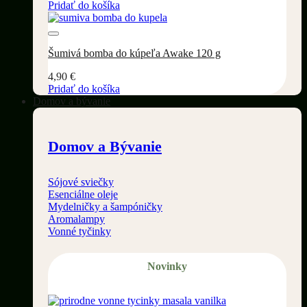
Pridať do košíka
Pridať do wishlistu
Šumivá bomba do kúpeľa Awake 120 g
4,90
€
Pridať do košíka
Domov a bývanie
Domov a Bývanie
Sójové sviečky
Esenciálne oleje
Mydelničky a šampóničky
Aromalampy
Vonné tyčinky
Novinky