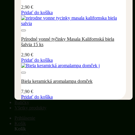
2,90
€
Pridať do košíka
Pridať do wishlistu
Prírodné vonné tyčinky Masala Kalifornská biela
šalvia 15 ks
2,90
€
Pridať do košíka
Pridať do wishlistu
Biela keramická aromalampa domček
7,90
€
Pridať do košíka
Balíčky
Všetky produkty
Prihlásenie
Košík
Košík