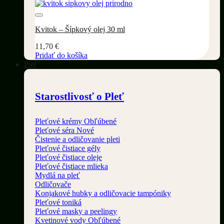
Pridať do wishlistu
Kvitok – Šípkový olej 30 ml
11,70
€
Pridať do košíka
Pleť
Starostlivosť o Pleť
Pleťové krémy
Pleťové séra
Čistenie a odličovanie pleti
Pleťové čistiace gély
Pleťové čistiace oleje
Pleťové čistiace mlieka
Mydlá na pleť
Odličovače
Konjakové hubky a odličovacie tampóniky
Pleťové toniká
Pleťové masky a peelingy
Kvetinové vody