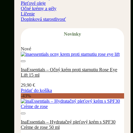
Pleťové oleje
Očné krémy a gély
Líčenie
Doplnková starostlivosť
Novinky
Nové
Pridať do wishlistu
InaEssentials – Očný krém proti starnutiu Rose Eye
Lift 15 ml
29,90
€
Pridať do košíka
-43%
Pridať do wishlistu
InaEssentials – Hydratačný pleťový krém s SPF30
Crème de rose 50 ml