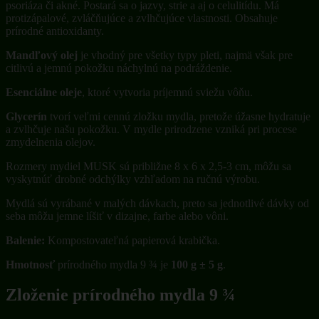
psoriáza či akné. Postará sa o jazvy, strie a aj o celulitídu. Má
protizápalové, zvláčňujúce a zvlhčujúce vlastnosti. Obsahuje
prírodné antioxidanty.
Mandľový olej
je vhodný pre všetky typy pleti, najmä však pre
citlivú a jemnú pokožku náchylnú na podráždenie.
Esenciálne oleje
, ktoré vytvoria príjemnú sviežu vôňu.
Glycerín
tvorí veľmi cennú zložku mydla, pretože úžasne hydratuje
a zvlhčuje našu pokožku. V mydle prirodzene vzniká pri procese
zmydelnenia olejov.
Rozmery mydiel MUSK sú približne 8 x 6 x 2,5-3 cm, môžu sa
vyskytnúť drobné odchýlky vzhľadom na ručnú výrobu.
Mydlá sú vyrábané v malých dávkach, preto sa jednotlivé dávky od
seba môžu jemne líšiť v dizajne, farbe alebo vôni.
Balenie:
Kompostovateľná papierová krabička.
Hmotnosť
prírodného mydla 9 ¾ je
100 g ± 5 g
.
Zloženie prírodného mydla 9 ¾