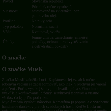
Pôvod
Slovenská republika
Prírodné, ručne vyrobené,
Vlastnosti
netestované na zvieratách, bez
palmového oleja
Použitie
Na ruky, telo
Typ pokožky
Normálna, suchá
Vôňa
Kvetinová, svieža
Jemné umytie, zanechanie jemnejšej
Účinky
pokožky, ochrana proti vysušovaniu
a dehydratácii pokožky
O značke
O značke MusK
Značku MusK založila Lucia Kaplánová. Jej vzťah k ručne
robeným veciam sa začal formovať, ako inak, v kuchyni pri varení
a pečení . Počas vysokej školy ju uchvátila práca s Fimo hmotou,
vyskúšala korálkovanie, drôtiky, servítkovú techniku a vlastne
všetko, čo jej prišlo pod ruku.
Mydlá začala vyrábať náhodou. Kamarátka ju poprosila o vyrobenie
handmade darčekov pre ich svadobných hostí. Keďže Lucia má
rada výzvy, pustila sa do výroby a tá ju uchvátila. Vyrobiť si mydlo,