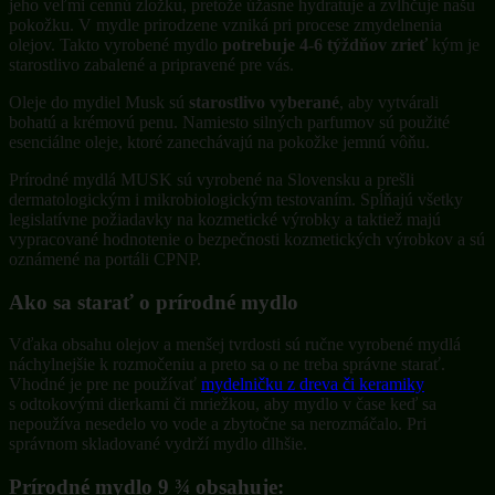
jeho veľmi cennú zložku, pretože úžasne hydratuje a zvlhčuje našu
pokožku. V mydle prirodzene vzniká pri procese zmydelnenia
olejov. Takto vyrobené mydlo
potrebuje 4-6 týždňov zrieť
kým je
starostlivo zabalené a pripravené pre vás.
Oleje do mydiel Musk sú
starostlivo vyberané
, aby vytvárali
bohatú a krémovú penu. Namiesto silných parfumov sú použité
esenciálne oleje, ktoré zanechávajú na pokožke jemnú vôňu.
Prírodné mydlá MUSK sú vyrobené na Slovensku a prešli
dermatologickým i mikrobiologickým testovaním. Spĺňajú všetky
legislatívne požiadavky na kozmetické výrobky a taktiež majú
vypracované hodnotenie o bezpečnosti kozmetických výrobkov a sú
oznámené na portáli CPNP.
Ako sa starať o prírodné mydlo
Vďaka obsahu olejov a menšej tvrdosti sú ručne vyrobené mydlá
náchylnejšie k rozmočeniu a preto sa o ne treba správne starať.
Vhodné je pre ne používať
mydelničku z dreva či keramiky
s odtokovými dierkami či mriežkou, aby mydlo v čase keď sa
nepoužíva nesedelo vo vode a zbytočne sa nerozmáčalo. Pri
správnom skladované vydrží mydlo dlhšie.
Prírodné mydlo 9 ¾ obsahuje: