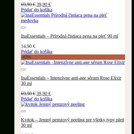
Pôvodná
Aktuálna
69,90
€
39,90
€
cena
cena
Pridať do košíka
bola:
je:
69,90 €.
39,90 €.
Pridať do wishlistu
InaEssentials – Prírodná čistiaca pena na pleť 90 ml
14,90
€
Pridať do košíka
-43%
Pridať do wishlistu
InaEssentials – Intenzívne anti-age sérum Rose Elixir
30 ml
Pôvodná
Aktuálna
69,90
€
39,90
€
cena
cena
Pridať do košíka
bola:
je:
69,90 €.
39,90 €.
Pridať do wishlistu
Kvitok – Jemný pemzový peeling pre všetky typy pleti
30 ml