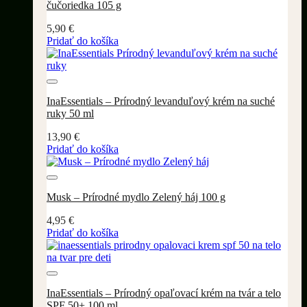
čučoriedka 105 g
5,90
€
Pridať do košíka
Pridať do wishlistu
InaEssentials – Prírodný levanduľový krém na suché
ruky 50 ml
13,90
€
Pridať do košíka
Pridať do wishlistu
Musk – Prírodné mydlo Zelený háj 100 g
4,95
€
Pridať do košíka
Pridať do wishlistu
InaEssentials – Prírodný opaľovací krém na tvár a telo
SPF 50+ 100 ml