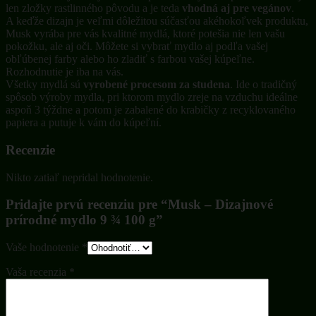
len zložky rastlinného pôvodu a je teda
vhodná aj pre vegánov
.
A keďže dizajn je veľmi dôležitou súčasťou akéhokoľvek produktu,
Musk vyrába pre vás kvalitné mydlá, ktoré potešia nie len vašu
pokožku, ale aj oči. Môžete si vybrať mydlo aj podľa vašej
obľúbenej farby alebo ho zladiť s farbou vašej kúpeľne.
Rozhodnutie je iba na vás.
Všetky mydlá sú
vyrobené procesom za studena
. Ide o tradičný
spôsob výroby mydla, pri ktorom mydlo zreje na vzduchu ideálne
aspoň 3 týždne a potom je zabalené do krabičky z recyklovaného
papiera a putuje k vám do kúpeľní.
Recenzie
Nikto zatiaľ nepridal hodnotenie.
Pridajte prvú recenziu pre “Musk – Dizajnové
prírodné mydlo 9 ¾ 100 g”
Vaše hodnotenie
*
Vaša recenzia
*