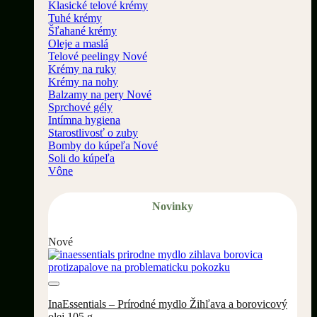
Klasické telové krémy
Tuhé krémy
Šľahané krémy
Oleje a maslá
Telové peelingy
Krémy na ruky
Krémy na nohy
Balzamy na pery
Sprchové gély
Intímna hygiena
Starostlivosť o zuby
Bomby do kúpeľa
Soli do kúpeľa
Vône
Novinky
Nové
Pridať do wishlistu
InaEssentials – Prírodné mydlo Žihľava a borovicový
olej 105 g