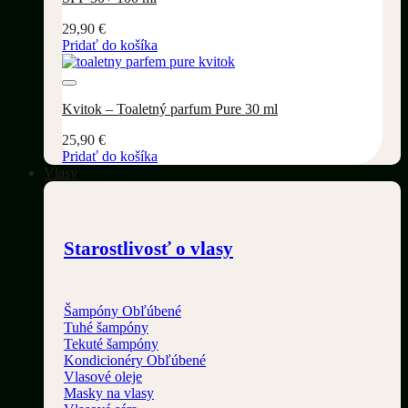
29,90
€
Pridať do košíka
Pridať do wishlistu
Kvitok – Toaletný parfum Pure 30 ml
25,90
€
Pridať do košíka
Vlasy
Starostlivosť o vlasy
Šampóny
Tuhé šampóny
Tekuté šampóny
Kondicionéry
Vlasové oleje
Masky na vlasy