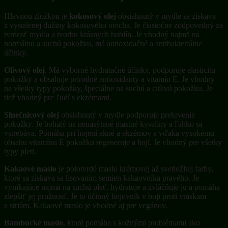
Hlavnou zložkou je
kokosový olej
obsiahnutý v mydle sa získava
z vysušenej dužiny kokosového orecha. Je čiastočne zodpovedný za
tvrdosť mydla a tvorbu krásnych bublín. Je vhodný najmä na
normálnu a suchú pokožku, má antioxidačné a antibakteriálne
účinky.
Olivový olej
. Má výborné hydratačné účinky, podporuje elasticitu
pokožky a obsahuje prírodné antioxidanty a vitamín E. Je vhodný
na všetky typy pokožky, špeciálne na suchú a citlivú pokožku. Je
tiež vhodný pre ľudí s ekzémami.
Slnečnicový olej
obsiahnutý v mydle podporuje prekrvenie
pokožky. Je bohatý na nenasýtené mastné kyseliny a ľahko sa
vstrebáva. Pomáha pri hojení akné a ekzémov a vďaka vysokému
obsahu vitamínu E pokožku regeneruje a hojí. Je vhodný pre všetky
typy pleti.
Kakaové maslo
je polotvrdé maslo krémovej až svetložltej farby,
ktoré sa získava sa lisovaním semien kakaovníka pravého. Je
vynikajúce najmä na suchú pleť, hydratuje a zvláčňuje ju a pomáha
zlepšiť jej pružnosť. Je to účinný bojovník v boji proti vráskam
a striám. Kakaové maslo je vhodné aj pre vegánov.
Bambucké maslo
, ktoré pomáha s kožnými problémami ako