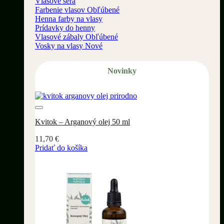
Vlasové séra
Farbenie vlasov
Henna farby na vlasy
Prídavky do henny
Vlasové zábaly
Vosky na vlasy
Novinky
Pridať do wishlistu
Kvitok – Arganový olej 50 ml
11,70
€
Pridať do košíka