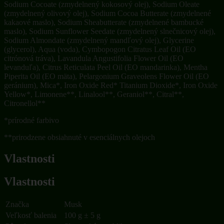
Sodium Cocoate (zmydelnený kokosový olej), Sodium Oleate
(zmydelnený olivový olej), Sodium Cocoa Butterate (zmydelnené
kakaové maslo), Sodium Sheabutterate (zmydelnené bambucké
maslo), Sodium Sunflower Seedate (zmydelnený slnečnicový olej),
Sodium Almondate (zmydelnený mandľový olej), Glycerine
(glycerol), Aqua (voda),
Cymbopogon Citratus Leaf Oil (EO
citrónová tráva)
,
Lavandula Angustifolia Flower Oil (EO
levanduľa), C
itrus Reticulata Peel Oil (EO mandarinka),
Mentha
Piperita Oil (EO mäta),
Pelargonium Graveolens Flower Oil (EO
geránium),
Mica*, Iron Oxide Red* Titanium Dioxide*, Iron Oxide
Yellow*, Limonene**, Linalool**, Geraniol**, Citral**,
Citronellol**
*prírodné farbivo
**
prirodzene obsiahnuté v esenciálnych olejoch
Vlastnosti
Vlastnosti
Značka
Musk
Veľkosť balenia
100 g ± 5 g