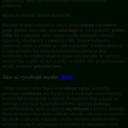
mandarínka, mäta a geránium pôsobí sviežo s kvetinovým
podtónom.
Mydlo je obzvlášť vhodné ako darček.
Precízne zvolená kombinácia olejov zaručí
bohatú a krémovú
penu
, pridané esenciálne oleje
zanechajú
na vašej pokožke
jemnú
vôňu
. Ide o prírodné, ručne robené mydlo obsahujúce olivový,
kokosový, slnečnicový a mandľový olej. Pridané kakaové a
bambucké maslo sa postará aj o citlivú pokožku. Pomáha ošetrovať
a čistiť pokožku bez známok podráždenia a chráni ju pred
vysušením. Vo výrobni Musk sú zástancami pravidla, že menej je
niekedy viac a preto od tejto značky nenájdete silno preparfumované
mydlá, ale jemné
prírodné vône
.
Ako sa vyrábajú mydlá
Musk
Všetky mydlá značky Musk sú
vyrábané ručne
tradičným
procesom
za studena
tak, aby sa v nich zachovali všetky vitamíny
a cenné látky obsiahnuté v olejoch. Rozpustené oleje a maslá sa
zmiešajú s roztokom hydroxidu sodného, následne prebehne
chemická reakcia, ktorá sa nazýva
zmydelnenie
a trvá cca 24 hodín.
Spojenie hydroxidu a olejov spôsobí zahriatie celej zmesi a vznikne
tak mydlo a glycerín. Glycerín v ručne robených mydlách ostáva
súčasťou mydla (v priemyselných mydlách sa odstraňuje) a tvorí