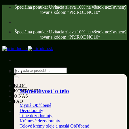
Skip
Špeciálna ponuka: Uvítacia zľava 10% na všetok nezľavnený
to
tovar s kódom “PRIRODNO10“
content
Špeciálna ponuka: Uvítacia zľava 10% na všetok nezľavnený
tovar s kódom “PRIRODNO10“
Hľadať:
Telo
BLOG
Starostlivosť o telo
KONTAKTY
O NÁS
FAQ
Mydlá
Dezodoranty
Tuhé dezodoranty
Krémové dezodoranty
Telové krémy oleje a maslá