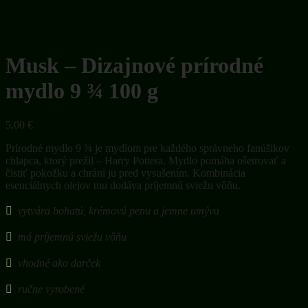
Musk – Dizajnové prírodné
mydlo 9 ¾ 100 g
5,00
€
Prírodné mydlo 9 ¾ je mydlom pre každého správneho fanúšikov
chlapca, ktorý prežil – Harry Pottera. Mydlo pomáha ošetrovať a
čistiť pokožku a chráni ju pred vysušením. Kombinácia
esenciálnych olejov mu dodáva príjemnú sviežu vôňu.
vytvára bohatú, krémovú penu a jemne umýva
má príjemnú sviežu vôňu
vhodné ako darček
ručne vyrobené