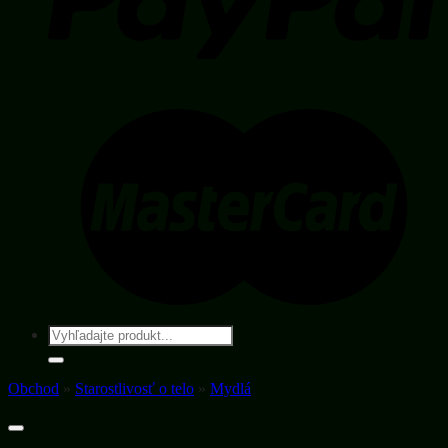
Hľadať:
Obchod
»
Starostlivosť o telo
»
Mydlá
Pridať do wishlistu