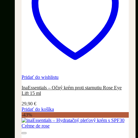
Pridať do wishlistu
InaEssentials – Očný krém proti starnutiu Rose Eye
Lift 15 ml
29,90
€
Pridať do košíka
-43%