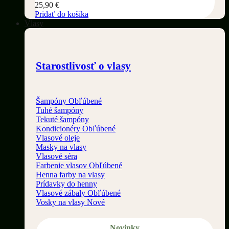
25,90
€
Pridať do košíka
Vlasy
Starostlivosť o vlasy
Šampóny
Tuhé šampóny
Tekuté šampóny
Kondicionéry
Vlasové oleje
Masky na vlasy
Vlasové séra
Farbenie vlasov
Henna farby na vlasy
Prídavky do henny
Vlasové zábaly
Vosky na vlasy
Novinky