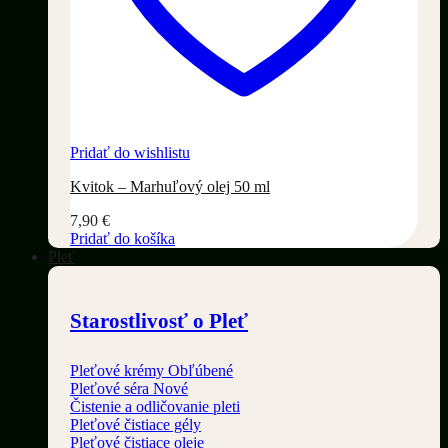
Pridať do wishlistu
Kvitok – Marhuľový olej 50 ml
7,90
€
Pridať do košíka
Pleť
Starostlivosť o Pleť
Pleťové krémy
Pleťové séra
Čistenie a odličovanie pleti
Pleťové čistiace gély
Pleťové čistiace oleje