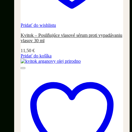
Pridať do wishlistu
Kvitok – Posilňujúce vlasové sérum proti vypadávaniu
vlasov 30 ml
11,50
€
Pridať do košíka