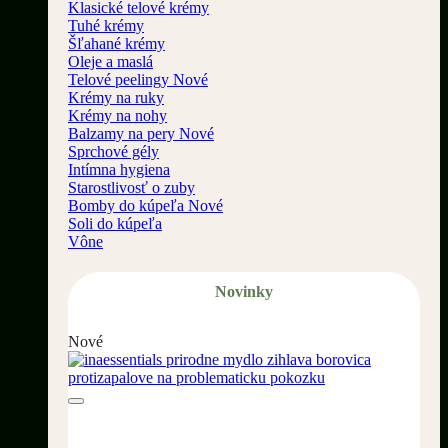
Klasické telové krémy
Tuhé krémy
Šľahané krémy
Oleje a maslá
Telové peelingy
Krémy na ruky
Krémy na nohy
Balzamy na pery
Sprchové gély
Intímna hygiena
Starostlivosť o zuby
Bomby do kúpeľa
Soli do kúpeľa
Vône
Novinky
Nové