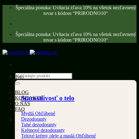
Skip
Špeciálna ponuka: Uvítacia zľava 10% na všetok nezľavnený
to
tovar s kódom “PRIRODNO10“
content
Špeciálna ponuka: Uvítacia zľava 10% na všetok nezľavnený
tovar s kódom “PRIRODNO10“
Hľadať:
Telo
BLOG
Starostlivosť o telo
KONTAKTY
O NÁS
FAQ
Mydlá
Dezodoranty
Tuhé dezodoranty
Krémové dezodoranty
Telové krémy oleje a maslá