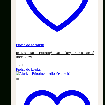
Pridať do wishlistu
InaEssentials – Prírodný levanduľový krém na suché
ruky 50 ml
13,90
€
Pridať do košíka