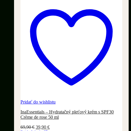
Pridať do wishlistu
InaEssentials – Hydratačný pleťový krém s SPF30
Crème de rose 50 ml
Pôvodná
Aktuálna
69,90
€
39,90
€