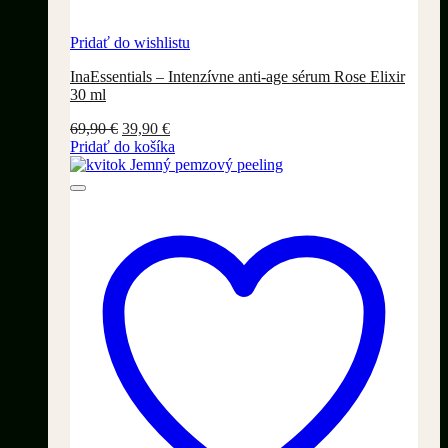
Pridať do wishlistu
InaEssentials – Intenzívne anti-age sérum Rose Elixir
30 ml
Pôvodná
Aktuálna
69,90
€
39,90
€
cena
cena
Pridať do košíka
bola:
je:
69,90 €.
39,90 €.