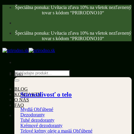
Skip
Špeciálna ponuka: Uvítacia zľava 10% na všetok nezľavnený
to
tovar s kódom “PRIRODNO10“
content
Špeciálna ponuka: Uvítacia zľava 10% na všetok nezľavnený
tovar s kódom “PRIRODNO10“
Hľadať:
Telo
BLOG
Starostlivosť o telo
KONTAKTY
O NÁS
FAQ
Mydlá
Dezodoranty
Tuhé dezodoranty
Krémové dezodoranty
Telové krémy oleje a maslá