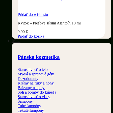
Pridať do wishlistu
Kvitok – Pleťové sérum Alantoín 10 ml
9,90
€
Pridať do košíka
Muži
Pánska kozmetika
Starostlivosť o telo
Mydlá a sprchové gély
Dezodoranty
Krémy na ruky a nohy
Balzamy na pery
Soli a bomby do kúpeľa
Starostlivosť o vlasy
Šampóny
Tuhé šampóny
Tekuté šampóny