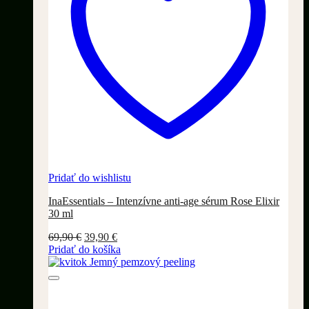
Pridať do wishlistu
InaEssentials – Intenzívne anti-age sérum Rose Elixir
30 ml
Pôvodná
Aktuálna
69,90
€
39,90
€
cena
cena
Pridať do košíka
bola:
je:
69,90 €.
39,90 €.