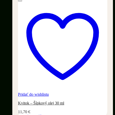
Pridať do wishlistu
Kvitok – Šípkový olej 30 ml
11,70
€