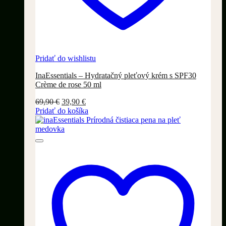
Pridať do wishlistu
InaEssentials – Hydratačný pleťový krém s SPF30
Crème de rose 50 ml
Pôvodná
Aktuálna
69,90
€
39,90
€
cena
cena
Pridať do košíka
bola:
je:
69,90 €.
39,90 €.