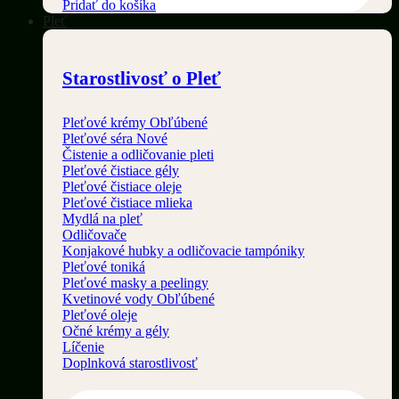
Pridať do košíka
Pleť
Starostlivosť o Pleť
Pleťové krémy
Pleťové séra
Čistenie a odličovanie pleti
Pleťové čistiace gély
Pleťové čistiace oleje
Pleťové čistiace mlieka
Mydlá na pleť
Odličovače
Konjakové hubky a odličovacie tampóniky
Pleťové toniká
Pleťové masky a peelingy
Kvetinové vody
Pleťové oleje
Očné krémy a gély
Líčenie
Doplnková starostlivosť