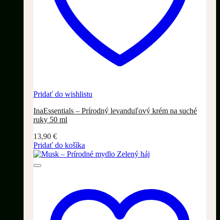
Pridať do wishlistu
InaEssentials – Prírodný levanduľový krém na suché
ruky 50 ml
13,90
€
Pridať do košíka