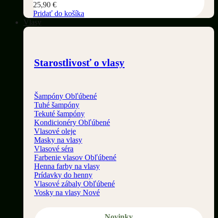
25,90
€
Pridať do košíka
Vlasy
Starostlivosť o vlasy
Šampóny
Tuhé šampóny
Tekuté šampóny
Kondicionéry
Vlasové oleje
Masky na vlasy
Vlasové séra
Farbenie vlasov
Henna farby na vlasy
Prídavky do henny
Vlasové zábaly
Vosky na vlasy
Novinky