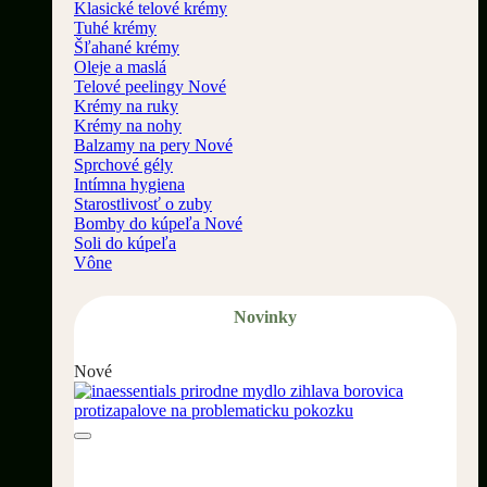
Klasické telové krémy
Tuhé krémy
Šľahané krémy
Oleje a maslá
Telové peelingy
Krémy na ruky
Krémy na nohy
Balzamy na pery
Sprchové gély
Intímna hygiena
Starostlivosť o zuby
Bomby do kúpeľa
Soli do kúpeľa
Vône
Novinky
Nové