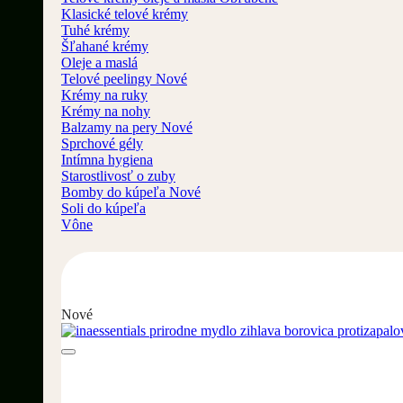
Klasické telové krémy
Tuhé krémy
Šľahané krémy
Oleje a maslá
Telové peelingy
Krémy na ruky
Krémy na nohy
Balzamy na pery
Sprchové gély
Intímna hygiena
Starostlivosť o zuby
Bomby do kúpeľa
Soli do kúpeľa
Vône
Nové