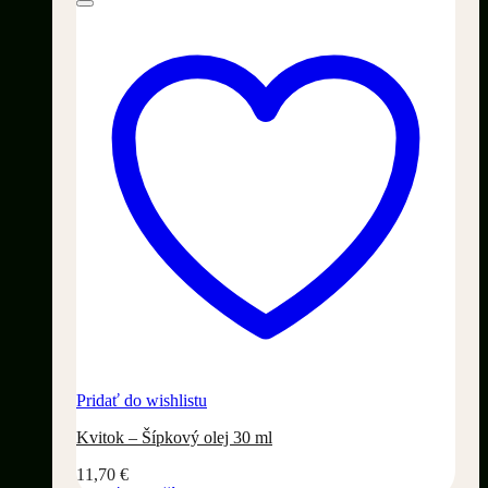
Pridať do wishlistu
Kvitok – Šípkový olej 30 ml
11,70
€