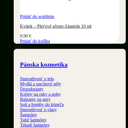
Pridať do wishlistu
Kvitok – Pleťové sérum Alantoín 10 ml
9,90
€
Pridať do košíka
Muži
Pánska kozmetika
Starostlivosť o telo
Mydlá a sprchové gély
Dezodoranty
Krémy na ruky a nohy
Balzamy na pery
Soli a bomby do kúpeľa
Starostlivosť o vlasy
Šampóny
Tuhé šampóny
Tekuté šampóny