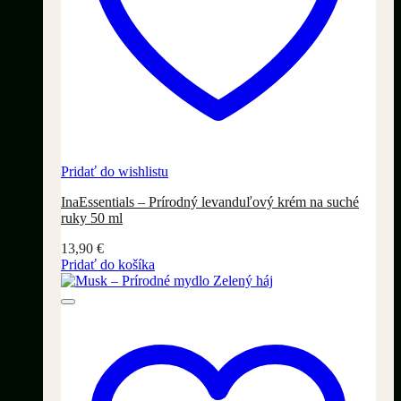
Pridať do wishlistu
InaEssentials – Prírodný levanduľový krém na suché
ruky 50 ml
13,90
€
Pridať do košíka