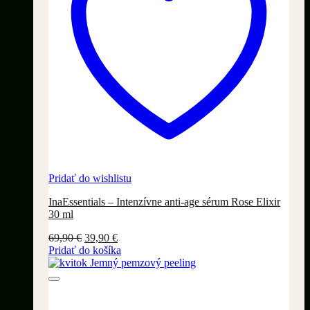
Pridať do wishlistu
InaEssentials – Intenzívne anti-age sérum Rose Elixir
30 ml
Pôvodná
Aktuálna
69,90
€
39,90
€
cena
cena
Pridať do košíka
bola:
je:
69,90 €.
39,90 €.