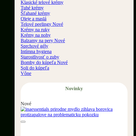
Klasické telové krémy
Tuhé krémy
Šľahané krémy
Oleje a maslá
Telové peelingy
Krémy na ruky
Krémy na nohy
Balzamy na pery
Sprchové gély
Intímna hygiena
Starostlivosť o zuby
Bomby do kúpeľa
Soli do kúpeľa
Vône
Novinky
Nové