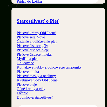
Pridať do košíka
Pleť
Starostlivosť o Pleť
Pleťové krémy
Pleťové séra
Čistenie a odličovanie pleti
Pleťové čistiace gély
Pleťové čistiace oleje
Pleťové čistiace mlieka
Mydlá na pleť
Odličovače
Konjakové hubky a odličovacie tampóniky
Pleťové toniká
Pleťové masky a peelingy
Kvetinové vody
Pleťové oleje
Očné krémy a gély
Líčenie
Doplnková starostlivosť