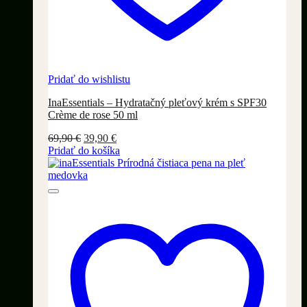
Pridať do wishlistu
InaEssentials – Hydratačný pleťový krém s SPF30
Crème de rose 50 ml
Pôvodná
Aktuálna
69,90
€
39,90
€
cena
cena
Pridať do košíka
bola:
je:
69,90 €.
39,90 €.