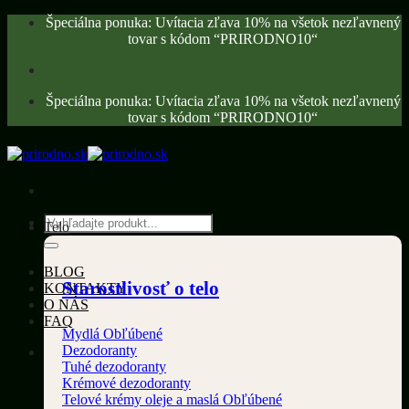
Skip
Špeciálna ponuka: Uvítacia zľava 10% na všetok nezľavnený
to
tovar s kódom “PRIRODNO10“
content
Špeciálna ponuka: Uvítacia zľava 10% na všetok nezľavnený
tovar s kódom “PRIRODNO10“
Hľadať:
Telo
BLOG
Starostlivosť o telo
KONTAKTY
O NÁS
FAQ
Mydlá
Dezodoranty
Tuhé dezodoranty
Krémové dezodoranty
Telové krémy oleje a maslá