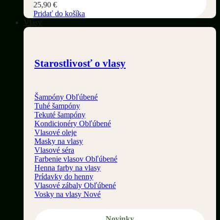
25,90
€
Pridať do košíka
Vlasy
Starostlivosť o vlasy
Šampóny
Tuhé šampóny
Tekuté šampóny
Kondicionéry
Vlasové oleje
Masky na vlasy
Vlasové séra
Farbenie vlasov
Henna farby na vlasy
Prídavky do henny
Vlasové zábaly
Vosky na vlasy
Novinky