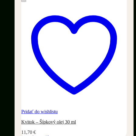
Pridať do wishlistu
Kvitok – Šípkový olej 30 ml
11,70
€