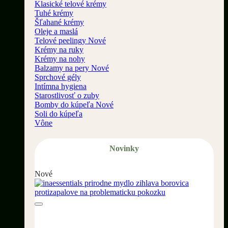
Klasické telové krémy
Tuhé krémy
Šľahané krémy
Oleje a maslá
Telové peelingy
Krémy na ruky
Krémy na nohy
Balzamy na pery
Sprchové gély
Intímna hygiena
Starostlivosť o zuby
Bomby do kúpeľa
Soli do kúpeľa
Vône
Novinky
Nové