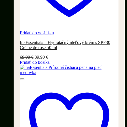
Pridať do wishlistu
InaEssentials – Hydratačný pleťový krém s SPF30
Crème de rose 50 ml
Pôvodná
Aktuálna
69,90
€
39,90
€
cena
cena
Pridať do košíka
bola:
je:
69,90 €.
39,90 €.