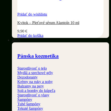
Pridať do wishlistu
Kvitok – Pleťové sérum Alantoín 10 ml
9,90
€
Pridať do košíka
Muži
Pánska kozmetika
Starostlivosť o telo
Mydlá a sprchové gély
Dezodoranty
Krémy na ruky a nohy
Balzamy na pery
Soli a bomby do kúpeľa
Starostlivosť o vlasy
Šampóny
Tuhé šampóny
Tekuté šampóny