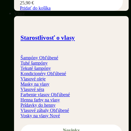
25,90
€
Pridať do košíka
Vlasy
Starostlivosť o vlasy
Šampóny
Tuhé šampóny
Tekuté šampóny
Kondicionéry
Vlasové oleje
Masky na vlasy
Vlasové séra
Farbenie vlasov
Henna farby na vlasy
Prídavky do henny
Vlasové zábaly
Vosky na vlasy
Novinky