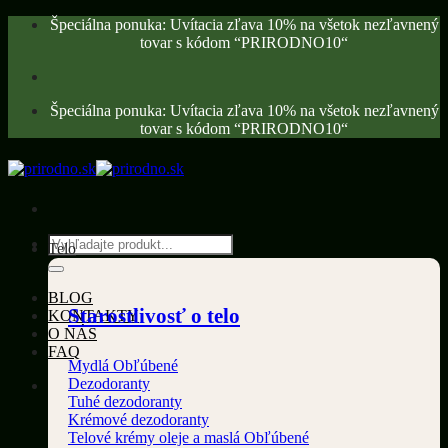
Skip
Špeciálna ponuka: Uvítacia zľava 10% na všetok nezľavnený
to
tovar s kódom “PRIRODNO10“
content
Špeciálna ponuka: Uvítacia zľava 10% na všetok nezľavnený
tovar s kódom “PRIRODNO10“
Hľadať:
Telo
BLOG
Starostlivosť o telo
KONTAKTY
O NÁS
FAQ
Mydlá
Dezodoranty
Tuhé dezodoranty
Krémové dezodoranty
Telové krémy oleje a maslá