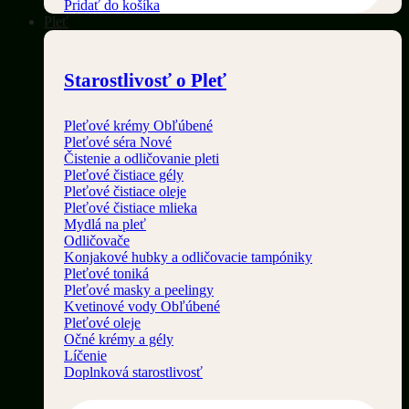
Pridať do košíka
Pleť
Starostlivosť o Pleť
Pleťové krémy
Pleťové séra
Čistenie a odličovanie pleti
Pleťové čistiace gély
Pleťové čistiace oleje
Pleťové čistiace mlieka
Mydlá na pleť
Odličovače
Konjakové hubky a odličovacie tampóniky
Pleťové toniká
Pleťové masky a peelingy
Kvetinové vody
Pleťové oleje
Očné krémy a gély
Líčenie
Doplnková starostlivosť