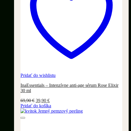
Pridať do wishlistu
InaEssentials – Intenzívne anti-age sérum Rose Elixir
30 ml
Pôvodná
Aktuálna
69,90
€
39,90
€
cena
cena
Pridať do košíka
bola:
je:
69,90 €.
39,90 €.