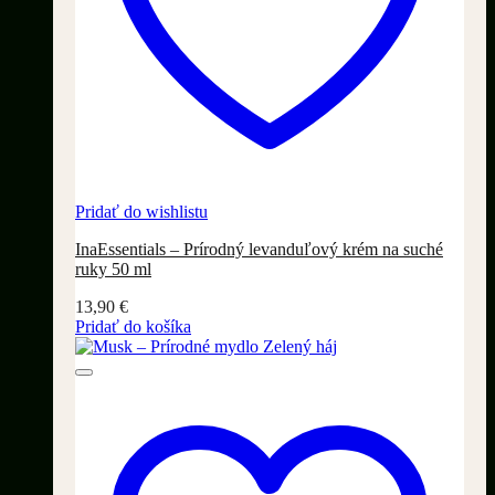
Pridať do wishlistu
InaEssentials – Prírodný levanduľový krém na suché
ruky 50 ml
13,90
€
Pridať do košíka