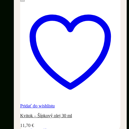
Pridať do wishlistu
Kvitok – Šípkový olej 30 ml
11,70
€