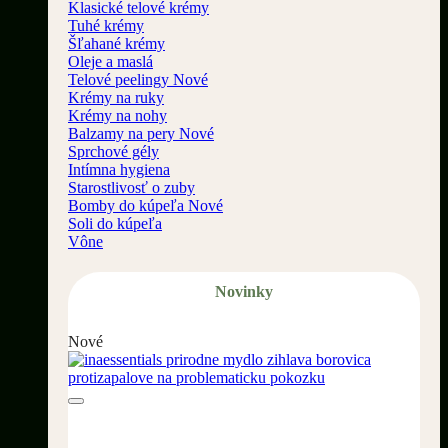
Klasické telové krémy
Tuhé krémy
Šľahané krémy
Oleje a maslá
Telové peelingy
Krémy na ruky
Krémy na nohy
Balzamy na pery
Sprchové gély
Intímna hygiena
Starostlivosť o zuby
Bomby do kúpeľa
Soli do kúpeľa
Vône
Novinky
Nové