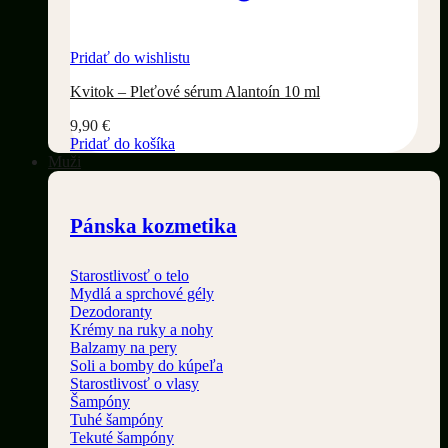
Pridať do wishlistu
Kvitok – Pleťové sérum Alantoín 10 ml
9,90
€
Pridať do košíka
Muži
Pánska kozmetika
Starostlivosť o telo
Mydlá a sprchové gély
Dezodoranty
Krémy na ruky a nohy
Balzamy na pery
Soli a bomby do kúpeľa
Starostlivosť o vlasy
Šampóny
Tuhé šampóny
Tekuté šampóny