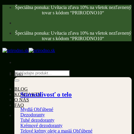
Skip
Špeciálna ponuka: Uvítacia zľava 10% na všetok nezľavnený
to
tovar s kódom “PRIRODNO10“
content
Špeciálna ponuka: Uvítacia zľava 10% na všetok nezľavnený
tovar s kódom “PRIRODNO10“
Hľadať:
Telo
BLOG
Starostlivosť o telo
KONTAKTY
O NÁS
FAQ
Mydlá
Dezodoranty
Tuhé dezodoranty
Krémové dezodoranty
Telové krémy oleje a maslá