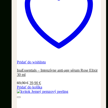
Pridať do wishlistu
InaEssentials – Intenzívne anti-age sérum Rose Elixir
30 ml
Pôvodná
Aktuálna
69,90
€
39,90
€
cena
cena
Pridať do košíka
bola:
je:
69,90 €.
39,90 €.