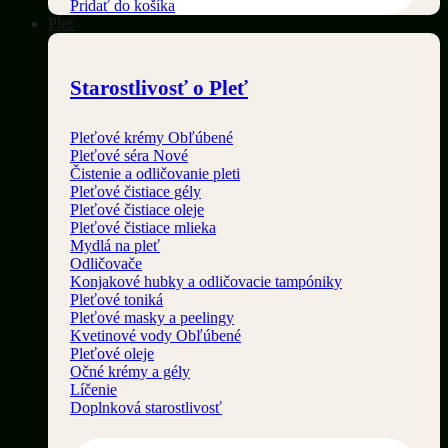
Pridať do košíka
Pleť
Starostlivosť o Pleť
Pleťové krémy
Pleťové séra
Čistenie a odličovanie pleti
Pleťové čistiace gély
Pleťové čistiace oleje
Pleťové čistiace mlieka
Mydlá na pleť
Odličovače
Konjakové hubky a odličovacie tampóniky
Pleťové toniká
Pleťové masky a peelingy
Kvetinové vody
Pleťové oleje
Očné krémy a gély
Líčenie
Doplnková starostlivosť