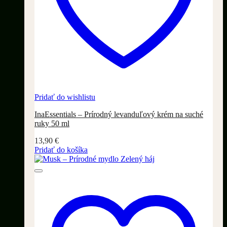
Pridať do wishlistu
InaEssentials – Prírodný levanduľový krém na suché
ruky 50 ml
13,90
€
Pridať do košíka