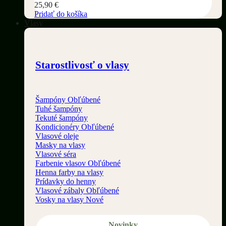
25,90
€
Pridať do košíka
Vlasy
Starostlivosť o vlasy
Šampóny
Tuhé šampóny
Tekuté šampóny
Kondicionéry
Vlasové oleje
Masky na vlasy
Vlasové séra
Farbenie vlasov
Henna farby na vlasy
Prídavky do henny
Vlasové zábaly
Vosky na vlasy
Novinky