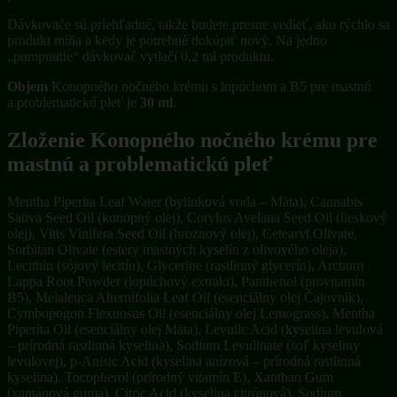
Dávkovače sú priehľadné, takže budete presne vedieť, ako rýchlo sa
produkt míňa a kedy je potrebné dokúpiť nový. Na jedno
„pumpnutie“ dávkovač vytlačí 0,2 ml produktu.
Objem
Konopného nočného krému s lopúchom a B5 pre mastnú
a problematickú pleť je
30 ml
.
Zloženie Konopného nočného krému pre
mastnú a problematickú pleť
Mentha Piperita Leaf Water (bylinková voda – Mäta), Cannabis
Sativa Seed Oil (konopný olej), Corylus Avelana Seed Oil (lieskový
olej), Vitis Vinifera Seed Oil (hroznový olej), Cetearyl Olivate,
Sorbitan Olivate (estery mastných kyselín z olivového oleja),
Lecithin (sójový lecitín), Glycerine (rastlinný glycerín), Arctium
Lappa Root Powder (lopúchový extrakt), Panthenol (provitamín
B5), Melaleuca Alternifolia Leaf Oil (esenciálny olej Čajovník),
Cymbopogon Flexuosus Oil (esenciálny olej Lemograss), Mentha
Piperita Oil (esenciálny olej Mäta), Levulic Acid (kyselina levulová
– prírodná rastlinná kyselina), Sodium Levulinate (soľ kyseliny
levulovej), p-Anisic Acid (kyselina anízová – prírodná rastlinná
kyselina), Tocopherol (prírodný vitamín E), Xanthan Gum
(xantánová guma), Citric Acid (kyselina citrónová), Sodium