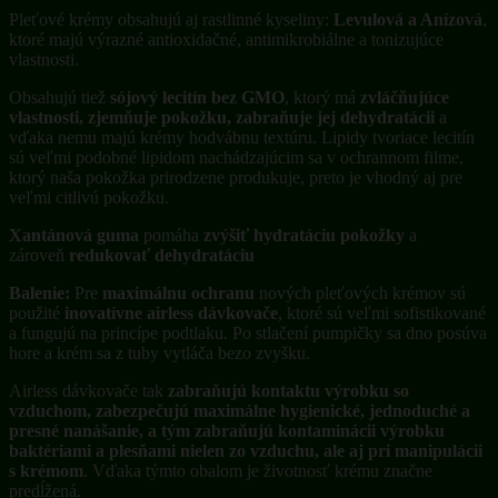
Pleťové krémy obsahujú aj rastlinné kyseliny:
Levulová a Anízová
,
ktoré majú výrazné antioxidačné, antimikrobiálne a tonizujúce
vlastnosti.
Obsahujú tiež
sójový lecitín bez GMO
, ktorý má
zvláčňujúce
vlastnosti, zjemňuje pokožku, zabraňuje jej dehydratácii
a
vďaka nemu majú krémy hodvábnu textúru. Lipidy tvoriace lecitín
sú veľmi podobné lipidom nachádzajúcim sa v ochrannom filme,
ktorý naša pokožka prirodzene produkuje, preto je vhodný aj pre
veľmi citlivú pokožku.
Xantánová guma
pomáha
zvýšiť hydratáciu pokožky
a
zároveň
redukovať dehydratáciu
Balenie:
Pre
maximálnu ochranu
nových pleťových krémov sú
použité
inovatívne airless dávkovače
, ktoré sú veľmi sofistikované
a fungujú na princípe podtlaku. Po stlačení pumpičky sa dno posúva
hore a krém sa z tuby vytláča bezo zvyšku.
Airless dávkovače tak
zabraňujú kontaktu výrobku so
vzduchom, zabezpečujú maximálne hygienické, jednoduché a
presné nanášanie, a tým zabraňujú kontaminácii výrobku
baktériami a plesňami nielen zo vzduchu, ale aj pri manipulácii
s krémom
. Vďaka týmto obalom je životnosť krému značne
predĺžená.