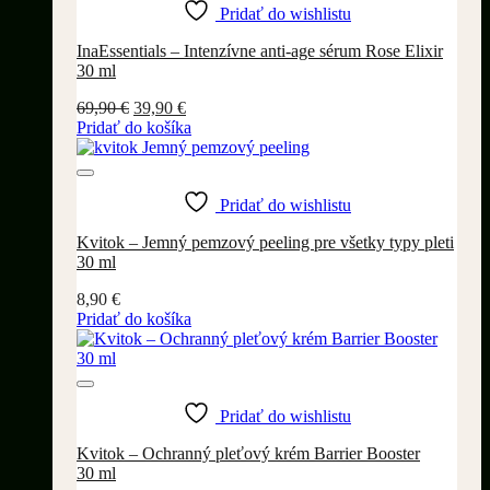
Pridať do wishlistu
InaEssentials – Intenzívne anti-age sérum Rose Elixir
30 ml
Pôvodná
Aktuálna
69,90
€
39,90
€
cena
cena
Pridať do košíka
bola:
je:
69,90 €.
39,90 €.
Pridať do wishlistu
Kvitok – Jemný pemzový peeling pre všetky typy pleti
30 ml
8,90
€
Pridať do košíka
Pridať do wishlistu
Kvitok – Ochranný pleťový krém Barrier Booster
30 ml