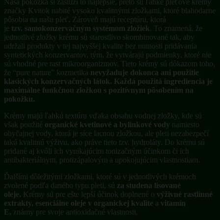
Naša pokožka si zaslúži to najlepšie, preto sú ľahké pleťové krémy
značky Kvitok nabité vysoko kvalitnými zložkami, ktoré blahodarne
pôsobia na našu pleť. Zároveň majú receptúru, ktorá
je
tzv.
samokonzervačným systémom zložiek
. To znamená, že
jednotlivé zložky krému sú starostlivo skombinované tak, aby
udržali produkty v tej najvyššej kvalite bez nutnosti pridávania
syntetických konzervantov, tým, že vytvárajú podmienky, ktoré nie
sú vhodné pre rast mikroorganizmov. Tieto krémy sú dôkazom toho,
že “pure nature” kozmetika
nevyžaduje dokonca ani použitie
klasických konzervačných látok. Každá použitá ingrediencia je
maximálne funkčnou zložkou s pozitívnym pôsobením na
pokožku.
Krémy majú ľahkú textúru vďaka obsahu vodnej zložky, kde sú
však použité
organické kvetinové a bylinkové vody
namiesto
obyčajnej vody, ktorá je síce lacnou zložkou, ale pleti nezabezpečí
takú kvalitnú výživu, ako práve tieto tzv. hydroláty. Do krému sú
pridané aj kvôli ich vynikajúcim tonizačným účinkom či ich
antibakteriálnym, protizápalovým a upokojujúcim vlastnostiam.
Ďalšími dôležitými zložkami, ktoré sú v jednotlivých krémoch
zvolené podľa daného typu pleti, sú
za studena lisované
oleje.
Krémy sú pre ešte lepší účinok doplnené o
výživné rastlinné
extrakty, esenciálne oleje v organickej kvalite
a
vitamín
E,
známy pre svoje antioxidačné vlastnosti.