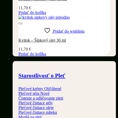
11,70
€
Pridať do košíka
Pridať do wishlistu
Kvitok – Šípkový olej 30 ml
11,70
€
Pridať do košíka
Pleť
Starostlivosť o Pleť
Pleťové krémy
Pleťové séra
Čistenie a odličovanie pleti
Pleťové čistiace gély
Pleťové čistiace oleje
Pleťové čistiace mlieka
Mydlá na pleť