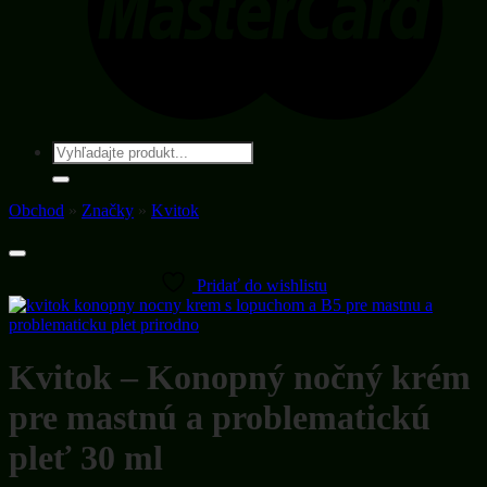
Hľadať:
Obchod
»
Značky
»
Kvitok
Pridať do wishlistu
Kvitok – Konopný nočný krém
pre mastnú a problematickú
pleť 30 ml