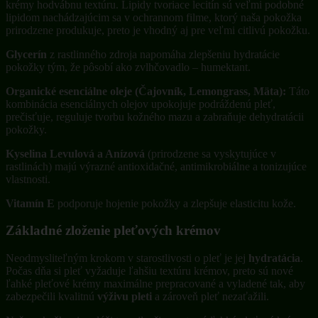
krémy hodvábnu textúru. Lipidy tvoriace lecitín sú veľmi podobné
lipidom nachádzajúcim sa v ochrannom filme, ktorý naša pokožka
prirodzene produkuje, preto je vhodný aj pre veľmi citlivú pokožku.
Glycerín
z rastlinného zdroja napomáha zlepšeniu hydratácie
pokožky tým, že pôsobí ako zvlhčovadlo – humektant.
Organické esenciálne oleje (Čajovník, Lemongrass, Mäta):
Táto
kombinácia esenciálnych olejov upokojuje podráždenú pleť,
prečisťuje, reguluje tvorbu kožného mazu a zabraňuje dehydratácii
pokožky.
Kyselina Levulová a Anízová
(prirodzene sa vyskytujúce v
rastlinách) majú výrazné antioxidačné, antimikrobiálne a tonizujúce
vlastnosti.
Vitamín E
podporuje hojenie pokožky a zlepšuje elasticitu kože.
Základné zloženie pleťových krémov
Neodmysliteľným krokom v starostlivosti o pleť je jej
hydratácia
.
Počas dňa si pleť vyžaduje ľahšiu textúru krémov, preto sú nové
ľahké pleťové krémy maximálne prepracované a vyladené tak, aby
zabezpečili kvalitnú
výživu pleti
a zároveň pleť nezaťažili.