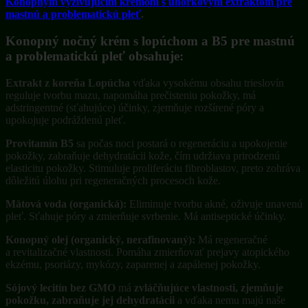
Konopným vyživujúcim krémom s uhorkovým extraktom pre
mastnú a problematickú pleť
.
Konopný nočný krém s lopúchom a B5 pre mastnú
a problematickú pleť obsahuje:
Extrakt z koreňa Lopúcha
vďaka vysokému obsahu trieslovín
reguluje tvorbu mazu, napomáha prečisteniu pokožky, má
adstringentné (sťahujúce) účinky, zjemňuje rozšírené póry a
upokojuje podráždenú pleť.
Provitamín B5
sa počas noci postará o regeneráciu a upokojenie
pokožky, zabraňuje dehydratácii kože, čím udržiava prirodzenú
elasticitu pokožky. Stimuluje proliferáciu fibroblastov, preto zohráva
dôležitú úlohu pri regeneračných procesoch kože.
Mätová voda (organická):
Eliminuje tvorbu akné, oživuje unavenú
pleť. Sťahuje póry a zmierňuje svrbenie. Má antiseptické účinky.
Konopný olej (organický, nerafinovaný):
Má regeneračné
a revitalizačné vlastnosti. Pomáha zmierňovať prejavy atopického
ekzému, psoriázy, mykózy, zaparenej a zapálenej pokožky.
Sójový lecitín bez GMO
má
zvláčňujúce vlastnosti, zjemňuje
pokožku, zabraňuje jej dehydratácii
a vďaka nemu majú naše