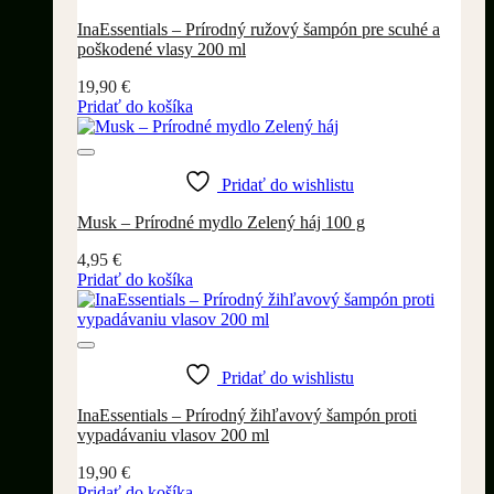
InaEssentials – Prírodný ružový šampón pre scuhé a
poškodené vlasy 200 ml
19,90
€
Pridať do košíka
Pridať do wishlistu
Musk – Prírodné mydlo Zelený háj 100 g
4,95
€
Pridať do košíka
Pridať do wishlistu
InaEssentials – Prírodný žihľavový šampón proti
vypadávaniu vlasov 200 ml
19,90
€
Pridať do košíka