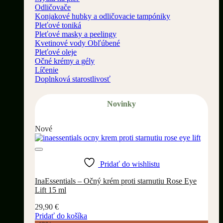
Odličovače
Konjakové hubky a odličovacie tampóniky
Pleťové toniká
Pleťové masky a peelingy
Kvetinové vody
Pleťové oleje
Očné krémy a gély
Líčenie
Doplnková starostlivosť
Novinky
Nové
Pridať do wishlistu
InaEssentials – Očný krém proti starnutiu Rose Eye
Lift 15 ml
29,90
€
Pridať do košíka