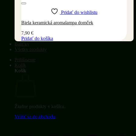
Pridať do wishlistu
Biela keramická aromalampa domček
7,90
€
Pridať do košíka
Balíčky
Všetky produkty
Prihlásenie
Košík
Košík
Žiadne produkty v košíku.
Vrátiť sa do obchodu