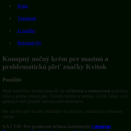
nočný
Popis
krém
pre
mastnú
Vlastnosti
a
problematickú
O značke
pleť
30
Recenzie (0)
ml
Konopný nočný krém pre mastnú a
problematickú pleť značky Kvitok
Použitie
Malé množstvo krému naneste na
vyčistenú a tonizovanú
pokožku
tváre a jemne vmasírujte. Textúra krému je jemná, veľmi ľahká a pri
aplikácii stačí použiť naozaj malé množstvo.
Pre zachovanie kvality skladujte na suchom, chladnom a tmavom
mieste.
NÁŠ TIP: Pre posilnenie účinku kombinujte
s denným