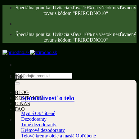
Skip
Špeciálna ponuka: Uvítacia zľava 10% na všetok nezľavnený
to
tovar s kódom “PRIRODNO10“
content
Špeciálna ponuka: Uvítacia zľava 10% na všetok nezľavnený
tovar s kódom “PRIRODNO10“
Hľadať:
Telo
BLOG
Starostlivosť o telo
KONTAKTY
O NÁS
FAQ
Mydlá
Dezodoranty
Tuhé dezodoranty
Krémové dezodoranty
Telové krémy oleje a maslá