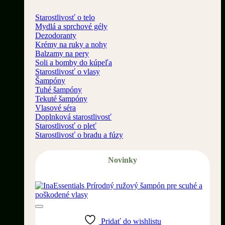
Starostlivosť o telo
Mydlá a sprchové gély
Dezodoranty
Krémy na ruky a nohy
Balzamy na pery
Soli a bomby do kúpeľa
Starostlivosť o vlasy
Šampóny
Tuhé šampóny
Tekuté šampóny
Vlasové séra
Doplnková starostlivosť
Starostlivosť o pleť
Starostlivosť o bradu a fúzy
Novinky
Pridať do wishlistu