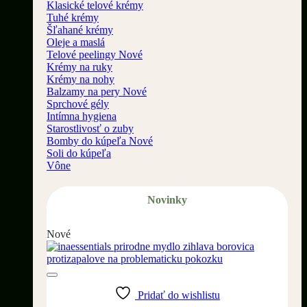
Klasické telové krémy
Tuhé krémy
Šľahané krémy
Oleje a maslá
Telové peelingy
Krémy na ruky
Krémy na nohy
Balzamy na pery
Sprchové gély
Intímna hygiena
Starostlivosť o zuby
Bomby do kúpeľa
Soli do kúpeľa
Vône
Novinky
Nové
Pridať do wishlistu