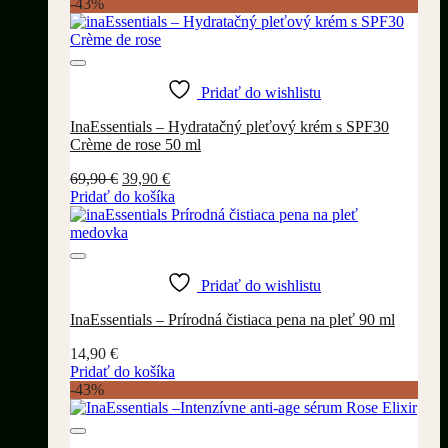
-43%
Pridať do wishlistu
InaEssentials – Hydratačný pleťový krém s SPF30
Crème de rose 50 ml
Pôvodná
Aktuálna
69,90
€
39,90
€
cena
cena
Pridať do košíka
bola:
je:
69,90 €.
39,90 €.
Pridať do wishlistu
InaEssentials – Prírodná čistiaca pena na pleť 90 ml
14,90
€
Pridať do košíka
-43%