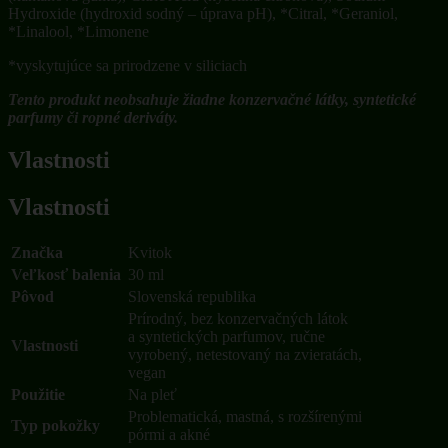
Hydroxide (hydroxid sodný – úprava pH), *Citral, *Geraniol,
*Linalool, *Limonene
*vyskytujúce sa prirodzene v siliciach
Tento produkt neobsahuje žiadne konzervačné látky, syntetické
parfumy či ropné deriváty.
Vlastnosti
Vlastnosti
Značka
Kvitok
Veľkosť balenia
30 ml
Pôvod
Slovenská republika
Prírodný, bez konzervačných látok
a syntetických parfumov, ručne
Vlastnosti
vyrobený, netestovaný na zvieratách,
vegan
Použitie
Na pleť
Problematická, mastná, s rozšírenými
Typ pokožky
pórmi a akné