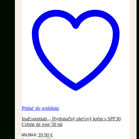
Pridať do wishlistu
InaEssentials – Hydratačný pleťový krém s SPF30
Crème de rose 50 ml
Pôvodná
Aktuálna
69,90
€
39,90
€