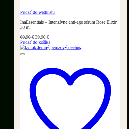
Pridať do wishlistu
InaEssentials – Intenzívne anti-age sérum Rose Elixir
30 ml
Pôvodná
Aktuálna
69,90
€
39,90
€
cena
cena
Pridať do košíka
bola:
je:
69,90 €.
39,90 €.