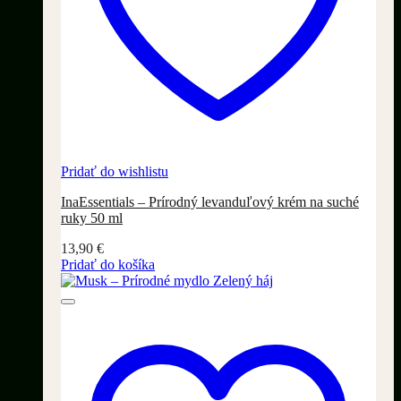
Pridať do wishlistu
InaEssentials – Prírodný levanduľový krém na suché
ruky 50 ml
13,90
€
Pridať do košíka