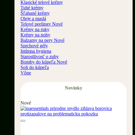
Klasické telové krémy
Tuhé krémy
Šľahané krémy
Oleje a maslá
Telové peelingy
Krémy na ruky
Krémy na nohy
Balzamy na pery
Sprchové gély
Intímna hygiena
Starostlivosť o zuby
Bomby do kúpeľa
Soli do kúpeľa
Vône
Novinky
Nové