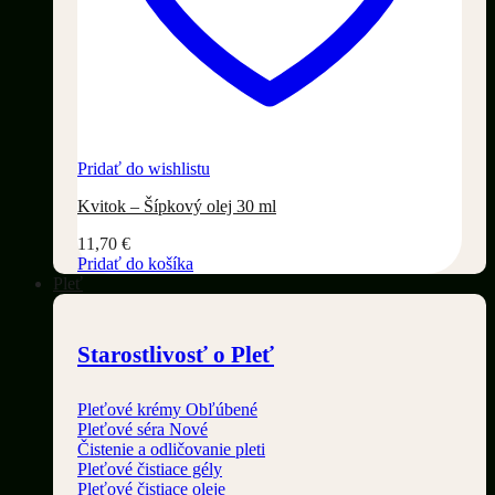
Pridať do wishlistu
Kvitok – Šípkový olej 30 ml
11,70
€
Pridať do košíka
Pleť
Starostlivosť o Pleť
Pleťové krémy
Pleťové séra
Čistenie a odličovanie pleti
Pleťové čistiace gély
Pleťové čistiace oleje