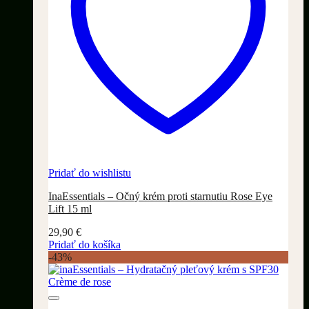
Pridať do wishlistu
InaEssentials – Očný krém proti starnutiu Rose Eye
Lift 15 ml
29,90
€
Pridať do košíka
-43%