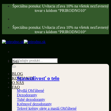
Skip
Špeciálna ponuka: Uvítacia zľava 10% na všetok nezľavnený
to
tovar s kódom “PRIRODNO10“
content
Špeciálna ponuka: Uvítacia zľava 10% na všetok nezľavnený
tovar s kódom “PRIRODNO10“
Hľadať:
Telo
BLOG
Starostlivosť o telo
KONTAKTY
O NÁS
FAQ
Mydlá
Dezodoranty
Tuhé dezodoranty
Krémové dezodoranty
Telové krémy oleje a maslá