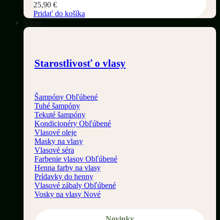
25,90
€
Pridať do košíka
Vlasy
Starostlivosť o vlasy
Šampóny
Tuhé šampóny
Tekuté šampóny
Kondicionéry
Vlasové oleje
Masky na vlasy
Vlasové séra
Farbenie vlasov
Henna farby na vlasy
Prídavky do henny
Vlasové zábaly
Vosky na vlasy
Novinky