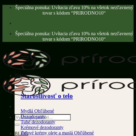
Skip
Špeciálna ponuka: Uvítacia zľava 10% na všetok nezľavnený
to
tovar s kódom “PRIRODNO10“
content
Špeciálna ponuka: Uvítacia zľava 10% na všetok nezľavnený
tovar s kódom “PRIRODNO10“
Telo
Starostlivosť o telo
Mydlá
Dezodoranty
Hľadať:
Tuhé dezodoranty
Krémové dezodoranty
Telové krémy oleje a maslá
BLOG