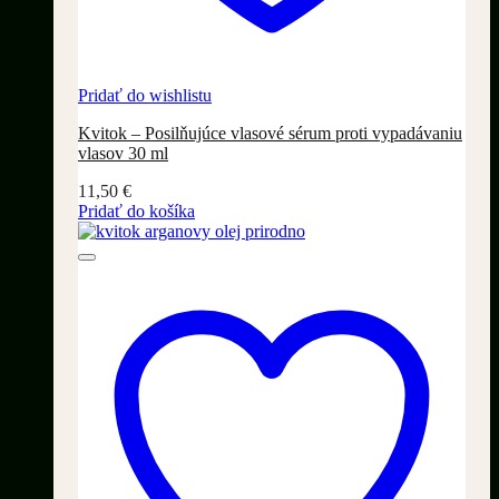
Pridať do wishlistu
Kvitok – Posilňujúce vlasové sérum proti vypadávaniu
vlasov 30 ml
11,50
€
Pridať do košíka