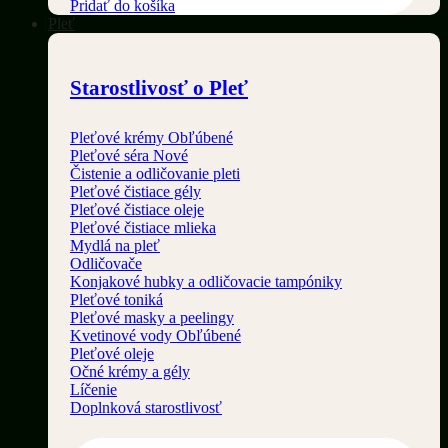
Pridať do košíka
Pleť
Starostlivosť o Pleť
Pleťové krémy
Pleťové séra
Čistenie a odličovanie pleti
Pleťové čistiace gély
Pleťové čistiace oleje
Pleťové čistiace mlieka
Mydlá na pleť
Odličovače
Konjakové hubky a odličovacie tampóniky
Pleťové toniká
Pleťové masky a peelingy
Kvetinové vody
Pleťové oleje
Očné krémy a gély
Líčenie
Doplnková starostlivosť