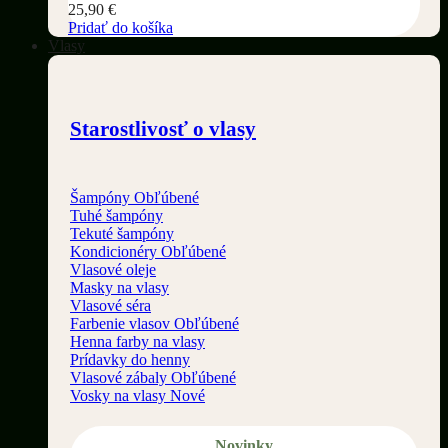
25,90
€
Pridať do košíka
Vlasy
Starostlivosť o vlasy
Šampóny
Tuhé šampóny
Tekuté šampóny
Kondicionéry
Vlasové oleje
Masky na vlasy
Vlasové séra
Farbenie vlasov
Henna farby na vlasy
Prídavky do henny
Vlasové zábaly
Vosky na vlasy
Novinky