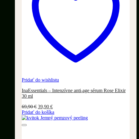
Pridať do wishlistu
InaEssentials – Intenzívne anti-age sérum Rose Elixir
30 ml
Pôvodná
Aktuálna
69,90
€
39,90
€
cena
cena
Pridať do košíka
bola:
je:
69,90 €.
39,90 €.