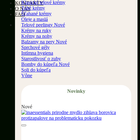
Klasické telové krémy
KONTAKTY
Tuhé krémy
O NÁS
Šľahané krémy
FAQ
Oleje a maslá
Telové peelingy
Krémy na ruky
Krémy na nohy
Balzamy na pery
Sprchové gély
Intímna hygiena
Starostlivosť o zuby
Bomby do kúpeľa
Soli do kúpeľa
Vône
Novinky
Nové