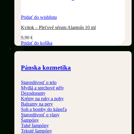
Pridať do wishlistu
Kvitok – Pleťové sérum Alantoín 10 ml
9,90
€
Pridať do košíka
Muži
Pánska kozmetika
Starostlivosť o telo
Mydlá a sprchové gély
Dezodoranty
Krémy na ruky a nohy
Balzamy na pery
Soli a bomby do kúpeľa
Starostlivosť o vlasy
Šampóny
Tuhé šampóny
Tekuté šampóny