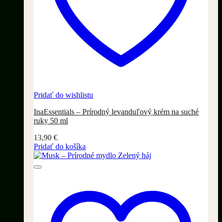
Pridať do wishlistu
InaEssentials – Prírodný levanduľový krém na suché
ruky 50 ml
13,90
€
Pridať do košíka