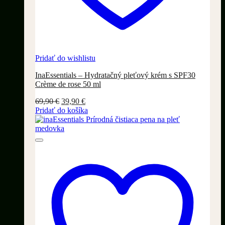
Pridať do wishlistu
InaEssentials – Hydratačný pleťový krém s SPF30
Crème de rose 50 ml
Pôvodná
Aktuálna
69,90
€
39,90
€
cena
cena
Pridať do košíka
bola:
je:
69,90 €.
39,90 €.