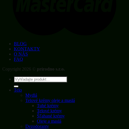
BLOG
KONTAKTY
O NÁS
FAQ
Copyright 2026 ©
prírodno s.r.o.
Hľadať:
Telo
Mydlá
Telové krémy oleje a maslá
Tuhé krémy
Telové krémy
Šľahané krémy
Oleje a maslá
Dezodoranty