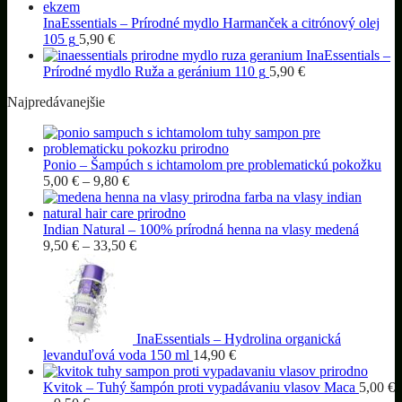
InaEssentials – Prírodné mydlo Harmanček a citrónový olej
105 g
5,90
€
InaEssentials –
Prírodné mydlo Ruža a geránium 110 g
5,90
€
Najpredávanejšie
Ponio – Šampúch s ichtamolom pre problematickú pokožku
Price
5,00
€
–
9,80
€
range:
5,00 €
through
Indian Natural – 100% prírodná henna na vlasy medená
9,80 €
Price
9,50
€
–
33,50
€
range:
9,50 €
through
33,50 €
InaEssentials – Hydrolina organická
levanduľová voda 150 ml
14,90
€
Kvitok – Tuhý šampón proti vypadávaniu vlasov Maca
5,00
€