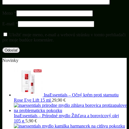
Meno
*
E-mail
*
Uložiť moje meno, e-mail a webovú stránku v tomto prehliadači
pre moje budúce komentáre.
Novinky
InaEssentials – Očný krém proti starnutiu
Rose Eye Lift 15 ml
29,90
€
InaEssentials – Prírodné mydlo Žihľava a borovicový olej
105 g
5,90
€