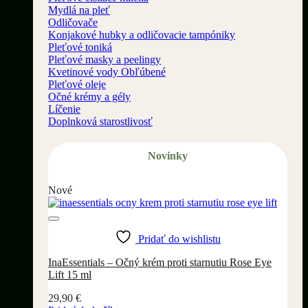
Mydlá na pleť
Odličovače
Konjakové hubky a odličovacie tampóniky
Pleťové toniká
Pleťové masky a peelingy
Kvetinové vody
Pleťové oleje
Očné krémy a gély
Líčenie
Doplnková starostlivosť
Novinky
Nové
Pridať do wishlistu
InaEssentials – Očný krém proti starnutiu Rose Eye
Lift 15 ml
29,90
€