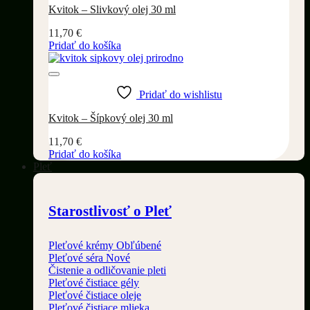
Kvitok – Slivkový olej 30 ml
11,70
€
Pridať do košíka
Pridať do wishlistu
Kvitok – Šípkový olej 30 ml
11,70
€
Pridať do košíka
Pleť
Starostlivosť o Pleť
Pleťové krémy
Pleťové séra
Čistenie a odličovanie pleti
Pleťové čistiace gély
Pleťové čistiace oleje
Pleťové čistiace mlieka