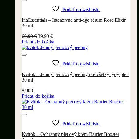
Pridať do wishlistu
InaEssentials – Intenzívne anti-age sérum Rose Elixir
30 ml
Pôvodná
Aktuálna
69,90
€
39,90
€
cena
cena
Pridať do košíka
bola:
je:
69,90 €.
39,90 €.
Pridať do wishlistu
Kvitok – Jemný pemzový peeling pre všetky typy pleti
30 ml
8,90
€
Pridať do košíka
Pridať do wishlistu
Kvitok – Ochranný pleťový krém Barrier Booster