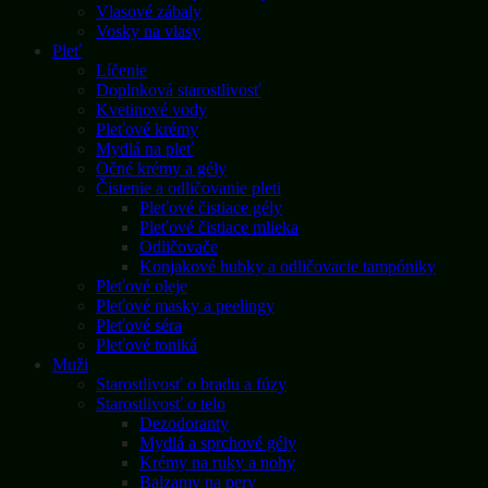
Vlasové zábaly
Vosky na vlasy
Pleť
Líčenie
Doplnková starostlivosť
Kvetinové vody
Pleťové krémy
Mydlá na pleť
Očné krémy a gély
Čistenie a odličovanie pleti
Pleťové čistiace gély
Pleťové čistiace mlieka
Odličovače
Konjakové hubky a odličovacie tampóniky
Pleťové oleje
Pleťové masky a peelingy
Pleťové séra
Pleťové toniká
Muži
Starostlivosť o bradu a fúzy
Starostlivosť o telo
Dezodoranty
Mydlá a sprchové gély
Krémy na ruky a nohy
Balzamy na pery