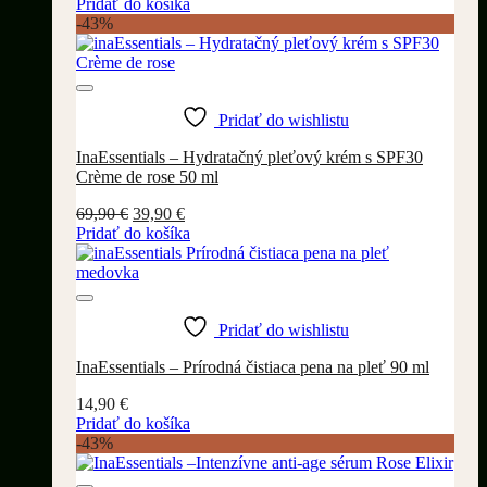
Pridať do košíka
-43%
Pridať do wishlistu
InaEssentials – Hydratačný pleťový krém s SPF30
Crème de rose 50 ml
Pôvodná
Aktuálna
69,90
€
39,90
€
cena
cena
Pridať do košíka
bola:
je:
69,90 €.
39,90 €.
Pridať do wishlistu
InaEssentials – Prírodná čistiaca pena na pleť 90 ml
14,90
€
Pridať do košíka
-43%