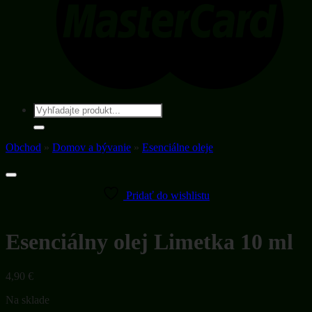
Hľadať:
Obchod
»
Domov a bývanie
»
Esenciálne oleje
Pridať do wishlistu
Esenciálny olej Limetka 10 ml
4,90
€
Na sklade