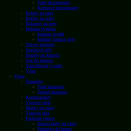
Tuhé dezodoranty
Krémové dezodoranty
Krémy na ruky
Krémy na nohy
Balzamy na pery
Intímna hygiena
Intímne mydlá
Intímne čistiace gély
Telové peelingy
Sprchové gély
Bomby do kúpeľa
Soli do kúpeľa
Starostlivosť o zuby
Vône
Vlasy
Šampóny
Tuhé šampóny
Tekuté šampóny
Kondicionéry
Vlasové oleje
Masky na vlasy
Vlasové séra
Farbenie vlasov
Henna farby na vlasy
Prídavky do henny