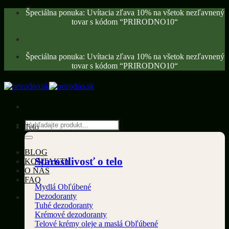
Skip
Špeciálna ponuka: Uvítacia zľava 10% na všetok nezľavnený
to
tovar s kódom “PRIRODNO10“
content
Špeciálna ponuka: Uvítacia zľava 10% na všetok nezľavnený
tovar s kódom “PRIRODNO10“
Hľadať:
Telo
BLOG
Starostlivosť o telo
KONTAKTY
O NÁS
FAQ
Mydlá
Dezodoranty
Tuhé dezodoranty
Krémové dezodoranty
Telové krémy oleje a maslá