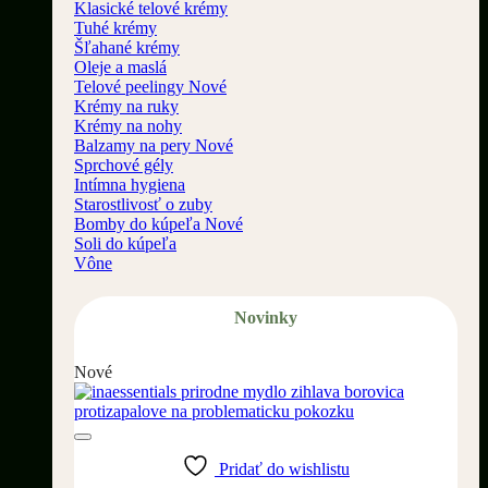
Klasické telové krémy
Tuhé krémy
Šľahané krémy
Oleje a maslá
Telové peelingy
Krémy na ruky
Krémy na nohy
Balzamy na pery
Sprchové gély
Intímna hygiena
Starostlivosť o zuby
Bomby do kúpeľa
Soli do kúpeľa
Vône
Novinky
Nové
Pridať do wishlistu