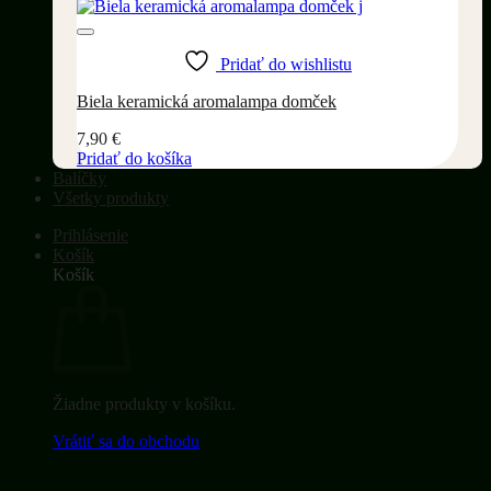
Pridať do wishlistu
Biela keramická aromalampa domček
7,90
€
Pridať do košíka
Balíčky
Všetky produkty
Prihlásenie
Košík
Košík
Žiadne produkty v košíku.
Vrátiť sa do obchodu