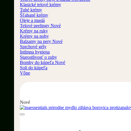
Klasické telové krémy
Tuhé krémy
Šľahané krémy
Oleje a maslá
Telové peelingy
Krémy na ruky
Krémy na nohy
Balzamy na pery
Sprchové gély
Intímna hygiena
Starostlivosť o zuby
Bomby do kúpeľa
Soli do kúpeľa
Vône
Nové