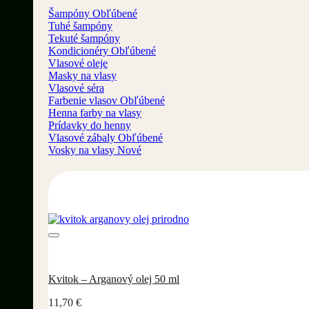
Šampóny
Tuhé šampóny
Tekuté šampóny
Kondicionéry
Vlasové oleje
Masky na vlasy
Vlasové séra
Farbenie vlasov
Henna farby na vlasy
Prídavky do henny
Vlasové zábaly
Vosky na vlasy
Kvitok – Arganový olej 50 ml
11,70
€