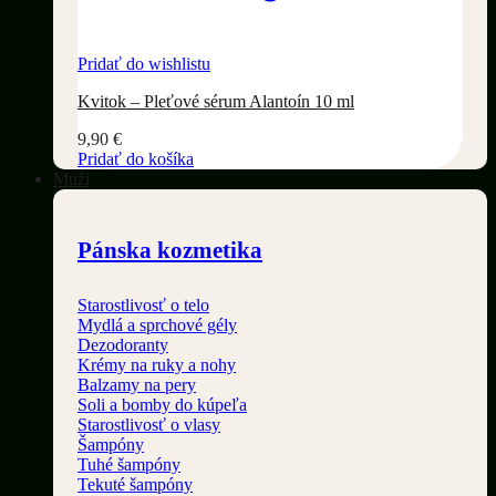
Pridať do wishlistu
Kvitok – Pleťové sérum Alantoín 10 ml
9,90
€
Pridať do košíka
Muži
Pánska kozmetika
Starostlivosť o telo
Mydlá a sprchové gély
Dezodoranty
Krémy na ruky a nohy
Balzamy na pery
Soli a bomby do kúpeľa
Starostlivosť o vlasy
Šampóny
Tuhé šampóny
Tekuté šampóny