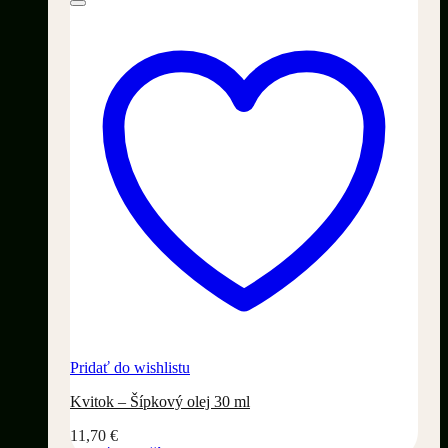
Pridať do wishlistu
Kvitok – Šípkový olej 30 ml
11,70
€