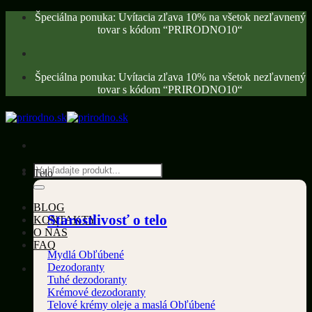
Skip
Špeciálna ponuka: Uvítacia zľava 10% na všetok nezľavnený
to
tovar s kódom “PRIRODNO10“
content
Špeciálna ponuka: Uvítacia zľava 10% na všetok nezľavnený
tovar s kódom “PRIRODNO10“
Hľadať:
Telo
BLOG
Starostlivosť o telo
KONTAKTY
O NÁS
FAQ
Mydlá
Dezodoranty
Tuhé dezodoranty
Krémové dezodoranty
Telové krémy oleje a maslá