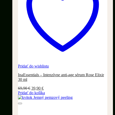
Pridať do wishlistu
InaEssentials – Intenzívne anti-age sérum Rose Elixir
30 ml
Pôvodná
Aktuálna
69,90
€
39,90
€
cena
cena
Pridať do košíka
bola:
je:
69,90 €.
39,90 €.