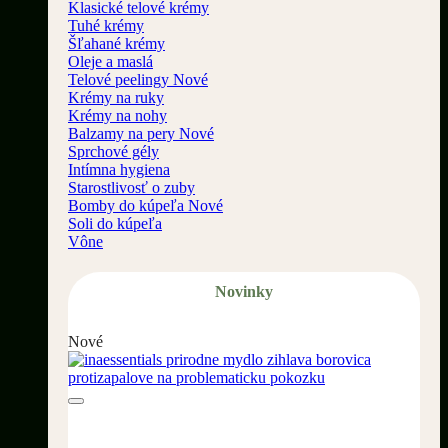
Klasické telové krémy
Tuhé krémy
Šľahané krémy
Oleje a maslá
Telové peelingy
Krémy na ruky
Krémy na nohy
Balzamy na pery
Sprchové gély
Intímna hygiena
Starostlivosť o zuby
Bomby do kúpeľa
Soli do kúpeľa
Vône
Novinky
Nové