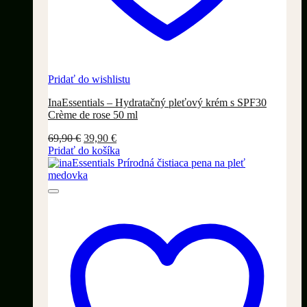
Pridať do wishlistu
InaEssentials – Hydratačný pleťový krém s SPF30
Crème de rose 50 ml
Pôvodná
Aktuálna
69,90
€
39,90
€
cena
cena
Pridať do košíka
bola:
je:
69,90 €.
39,90 €.