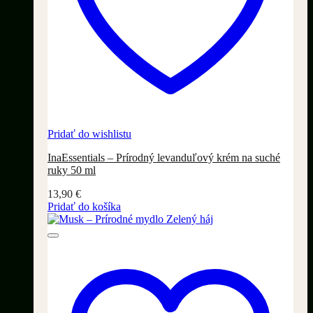
Pridať do wishlistu
InaEssentials – Prírodný levanduľový krém na suché
ruky 50 ml
13,90
€
Pridať do košíka