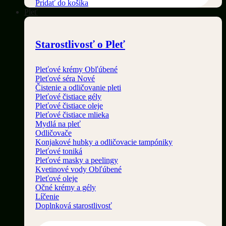
Pridať do košíka
Pleť
Starostlivosť o Pleť
Pleťové krémy
Pleťové séra
Čistenie a odličovanie pleti
Pleťové čistiace gély
Pleťové čistiace oleje
Pleťové čistiace mlieka
Mydlá na pleť
Odličovače
Konjakové hubky a odličovacie tampóniky
Pleťové toniká
Pleťové masky a peelingy
Kvetinové vody
Pleťové oleje
Očné krémy a gély
Líčenie
Doplnková starostlivosť