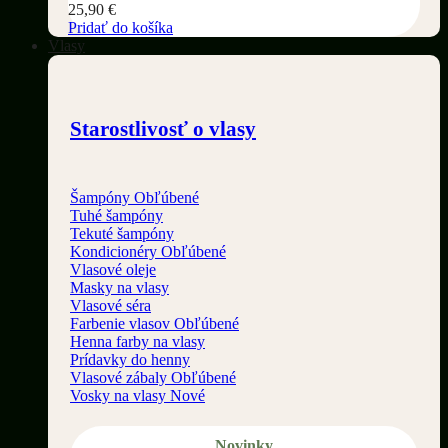
25,90
€
Pridať do košíka
Vlasy
Starostlivosť o vlasy
Šampóny
Tuhé šampóny
Tekuté šampóny
Kondicionéry
Vlasové oleje
Masky na vlasy
Vlasové séra
Farbenie vlasov
Henna farby na vlasy
Prídavky do henny
Vlasové zábaly
Vosky na vlasy
Novinky