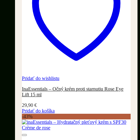
Pridať do wishlistu
InaEssentials – Očný krém proti starnutiu Rose Eye
Lift 15 ml
29,90
€
Pridať do košíka
-43%