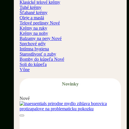
Klasické telové krémy
Tuhé krémy
Šľahané krémy
Oleje a maslá
Telové peelingy
Krémy na ruky
Krémy na nohy
Balzamy na pery
Sprchové gély
Intímna hygiena
Starostlivosť o zuby
Bomby do kúpeľa
Soli do kúpeľa
Vône
Novinky
Nové