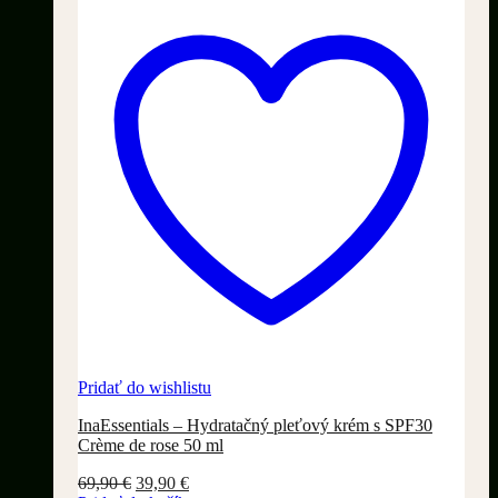
Pridať do wishlistu
InaEssentials – Hydratačný pleťový krém s SPF30
Crème de rose 50 ml
Pôvodná
Aktuálna
69,90
€
39,90
€