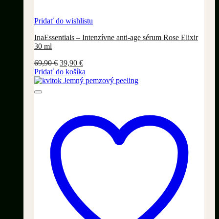
Pridať do wishlistu
InaEssentials – Intenzívne anti-age sérum Rose Elixir
30 ml
Pôvodná
Aktuálna
69,90
€
39,90
€
cena
cena
Pridať do košíka
bola:
je:
69,90 €.
39,90 €.