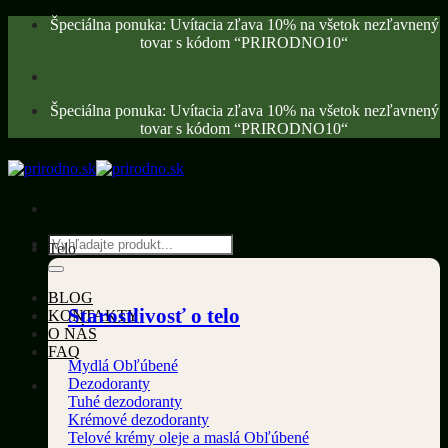
Skip
Špeciálna ponuka: Uvítacia zľava 10% na všetok nezľavnený
to
tovar s kódom “PRIRODNO10“
content
Špeciálna ponuka: Uvítacia zľava 10% na všetok nezľavnený
tovar s kódom “PRIRODNO10“
Hľadať:
Telo
BLOG
Starostlivosť o telo
KONTAKTY
O NÁS
FAQ
Mydlá
Dezodoranty
Tuhé dezodoranty
Krémové dezodoranty
Telové krémy oleje a maslá