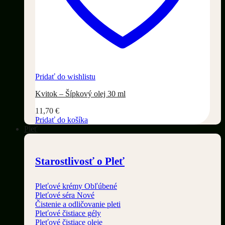
Pridať do wishlistu
Kvitok – Šípkový olej 30 ml
11,70
€
Pridať do košíka
Pleť
Starostlivosť o Pleť
Pleťové krémy
Pleťové séra
Čistenie a odličovanie pleti
Pleťové čistiace gély
Pleťové čistiace oleje