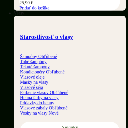
25,90
€
Pridať do košíka
Vlasy
Starostlivosť o vlasy
Šampóny
Tuhé šampóny
Tekuté šampóny
Kondicionéry
Vlasové oleje
Masky na vlasy
Vlasové séra
Farbenie vlasov
Henna farby na vlasy
Prídavky do henny
Vlasové zábaly
Vosky na vlasy
Novinky