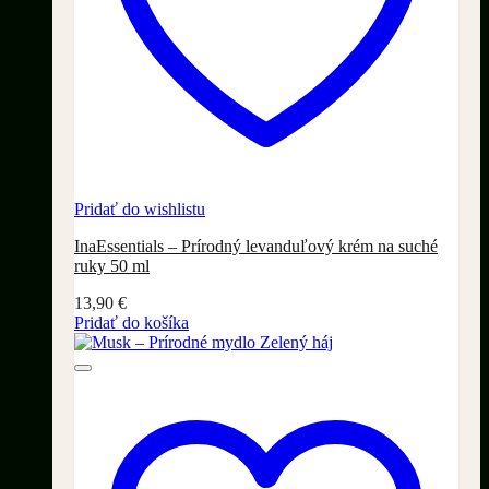
Pridať do wishlistu
InaEssentials – Prírodný levanduľový krém na suché
ruky 50 ml
13,90
€
Pridať do košíka