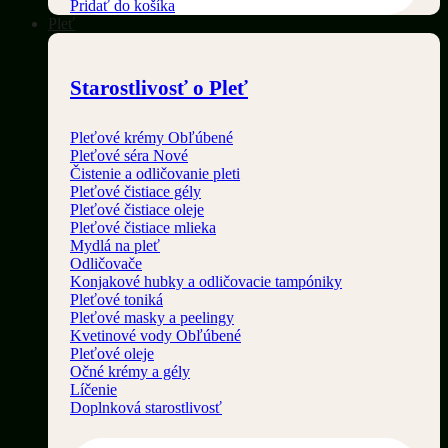
Pridať do košíka
Pleť
Starostlivosť o Pleť
Pleťové krémy
Pleťové séra
Čistenie a odličovanie pleti
Pleťové čistiace gély
Pleťové čistiace oleje
Pleťové čistiace mlieka
Mydlá na pleť
Odličovače
Konjakové hubky a odličovacie tampóniky
Pleťové toniká
Pleťové masky a peelingy
Kvetinové vody
Pleťové oleje
Očné krémy a gély
Líčenie
Doplnková starostlivosť