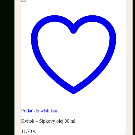
Pridať do wishlistu
Kvitok – Šípkový olej 30 ml
11,70
€