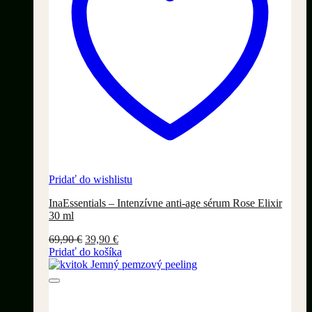
Pridať do wishlistu
InaEssentials – Intenzívne anti-age sérum Rose Elixir
30 ml
Pôvodná
Aktuálna
69,90
€
39,90
€
cena
cena
Pridať do košíka
bola:
je:
69,90 €.
39,90 €.