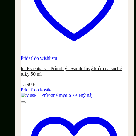
Pridať do wishlistu
InaEssentials – Prírodný levanduľový krém na suché
ruky 50 ml
13,90
€
Pridať do košíka