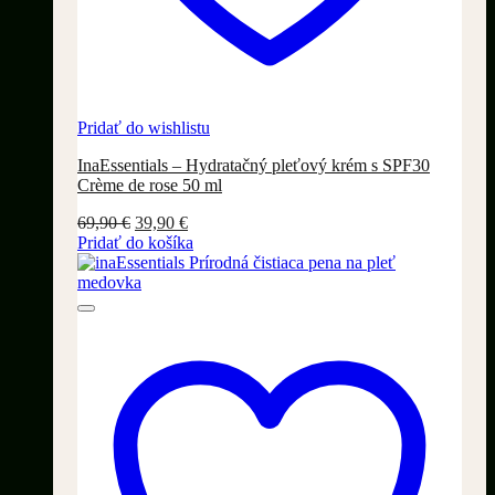
Pridať do wishlistu
InaEssentials – Hydratačný pleťový krém s SPF30
Crème de rose 50 ml
Pôvodná
Aktuálna
69,90
€
39,90
€
cena
cena
Pridať do košíka
bola:
je:
69,90 €.
39,90 €.