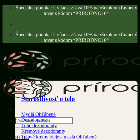
Skip
Špeciálna ponuka: Uvítacia zľava 10% na všetok nezľavnený
to
tovar s kódom “PRIRODNO10“
content
Špeciálna ponuka: Uvítacia zľava 10% na všetok nezľavnený
tovar s kódom “PRIRODNO10“
Telo
Starostlivosť o telo
Mydlá
Dezodoranty
Hľadať:
Tuhé dezodoranty
Krémové dezodoranty
Telové krémy oleje a maslá
BLOG