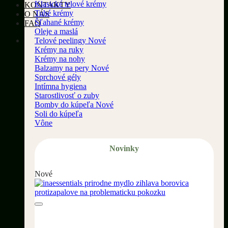
Klasické telové krémy
KONTAKTY
Tuhé krémy
O NÁS
Šľahané krémy
FAQ
Oleje a maslá
Telové peelingy
Krémy na ruky
Krémy na nohy
Balzamy na pery
Sprchové gély
Intímna hygiena
Starostlivosť o zuby
Bomby do kúpeľa
Soli do kúpeľa
Vône
Novinky
Nové