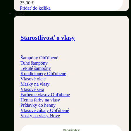
25,90
€
Pridať do košíka
Vlasy
Starostlivosť o vlasy
Šampóny
Tuhé šampóny
Tekuté šampóny
Kondicionéry
Vlasové oleje
Masky na vlasy
Vlasové séra
Farbenie vlasov
Henna farby na vlasy
Prídavky do henny
Vlasové zábaly
Vosky na vlasy
Novinky