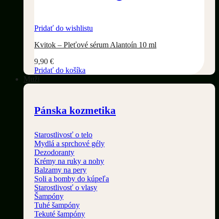
Pridať do wishlistu
Kvitok – Pleťové sérum Alantoín 10 ml
9,90
€
Pridať do košíka
Muži
Pánska kozmetika
Starostlivosť o telo
Mydlá a sprchové gély
Dezodoranty
Krémy na ruky a nohy
Balzamy na pery
Soli a bomby do kúpeľa
Starostlivosť o vlasy
Šampóny
Tuhé šampóny
Tekuté šampóny